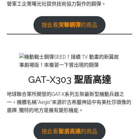
營軍工企業曙光社提供技術協力製作的鋼彈。
按此看
突擊
鋼彈
的商品
GAT-X303
聖盾高達
地球聯合軍所開發的GAT-X系列五架最新型機動兵器之
一，機體名稱“Aegis”來源於古希臘神話中有美杜莎頭像的
盾牌, 獨特的地方是擁有變形機能。
按此看
聖盾高達
的商品