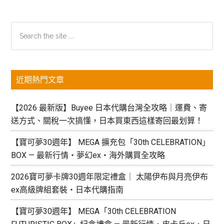
主
Search
the
要
site
資
...
近期熱門文章
訊
欄
【2026 最新版】Buyee 日本代購台灣全攻略｜運費、寄
送方式、關稅一次搞懂，日本買東西這樣寄回最划算！
【寶可夢30週年】 MEGA 擴充包「30th CELEBRATION」
BOX — 最新行情・夢幻ex・海外購買全攻略
2026寶可夢卡牌30週年限定禮盒｜ 太陽伊布與月亮伊布
ex高級牌組套裝・日本代購指南
【寶可夢30週年】 MEGA「30th CELEBRATION