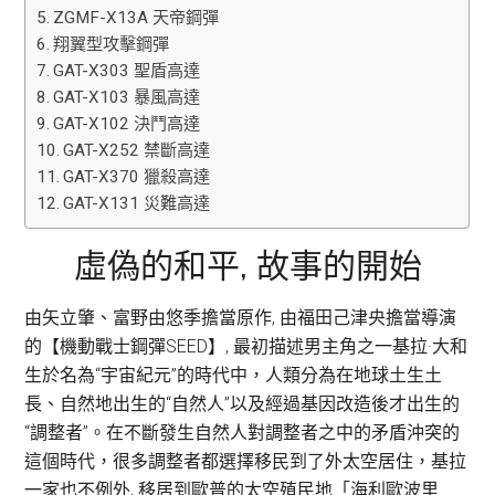
ZGMF-X13A 天帝鋼彈
翔翼型攻擊鋼彈
GAT-X303 聖盾高達
GAT-X103 暴風高達
GAT-X102 決鬥高達
GAT-X252 禁斷高達
GAT-X370 獵殺高達
GAT-X131 災難高達
虛偽的和平, 故事的開始
由矢立肇、富野由悠季擔當原作, 由福田己津央擔當導演
的【機動戰士鋼彈SEED】, 最初描述男主角之一基拉·大和
生於名為“宇宙紀元”的時代中，人類分為在地球土生土
長、自然地出生的“自然人”以及經過基因改造後才出生的
“調整者”。在不斷發生自然人對調整者之中的矛盾沖突的
這個時代，很多調整者都選擇移民到了外太空居住，基拉
一家也不例外, 移居到歐普的太空殖民地「海利歐波里