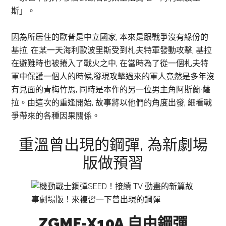
斯」。
因為所居住的歐普是中立國家, 本來是跟戰爭沒有緣份的
基拉, 在某一天海利歐波里斯受到札夫特軍發動攻擊, 基拉
在避難時也被捲入了戰火之中, 在當時為了從一個札夫特
軍中保護一個人的時候,發現攻擊過來的軍人竟然是多年沒
有見面的青梅竹馬, 同時是本作的另一位男主角阿斯蘭·薩
拉。由這次的重逢開始, 故事將以他們的角度出發, 細看戰
爭帶來的各種因果關係。
重溫曾出現的鋼彈, 為新劇場
版做預習
ZGMF-X10A 自由鋼彈