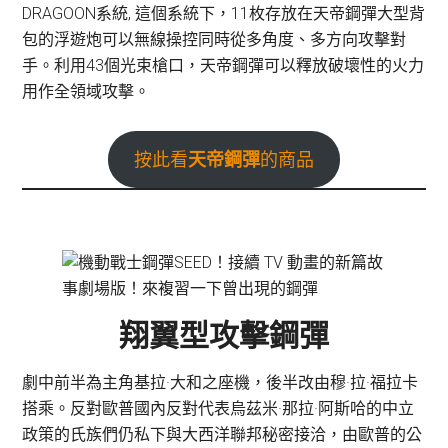
DRAGOON系統, 這個系統下，11枚存放在天帝鋼彈大型背
包的浮遊炮可以無線操控同時從多角度、多方向攻擊對
手。利用43個光束槍口，天帝鋼彈可以釋放破壞性的火力
用作全領域攻擊。
按此看
天帝
鋼彈
的商品
翔翼型攻擊鋼彈
劇中前半為主角基拉·大和之座機，後半改由穆·拉·福拉卡
搭乘。反對歐普國內反對代表烏茲米·那拉·阿斯哈的中立
政策的氏族們仍私下與大西洋聯邦秘密接洽，由歐普的公