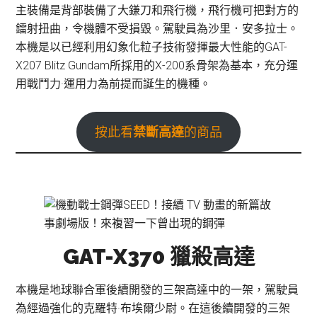
主裝備是背部裝備了大鎌刀和飛行機，飛行機可把對方的
鐳射扭曲，令機體不受損毀。駕駛員為沙里．安多拉士。
本機是以已經利用幻象化粒子技術發揮最大性能的GAT-
X207 Blitz Gundam所採用的X-200系骨架為基本，充分運
用戰鬥力·運用力為前提而誕生的機種。
按此看
禁斷高達
的商品
GAT-X370 獵殺高達
本機是地球聯合軍後續開發的三架高達中的一架，駕駛員
為經過強化的克羅特·布埃爾少尉。在這後續開發的三架