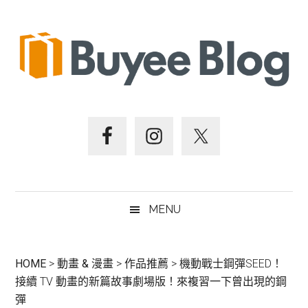
跳
Skip
跳
跳
至
to
至
至
主
secondary
主
頁
要
menu
要
尾
內
資
容
訊
欄
MENU
HOME
>
動畫 & 漫畫
>
作品推薦
>
機動戰士鋼彈SEED！
接續 TV 動畫的新篇故事劇場版！來複習一下曾出現的鋼
彈