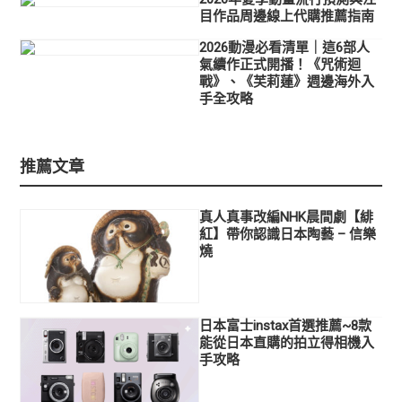
目作品周邊線上代購推薦指南
2026動漫必看清單｜這6部人
氣續作正式開播！《咒術迴
戰》、《芙莉蓮》週邊海外入
手全攻略
推薦文章
真人真事改編NHK晨間劇【緋
紅】帶你認識日本陶藝 – 信樂
燒
日本富士instax首選推薦~8款
能從日本直購的拍立得相機入
手攻略