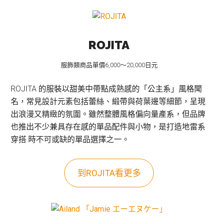
ROJITA
服飾類商品單價6,000～20,000日元
ROJITA 的服裝以甜美中帶點成熟感的「公主系」風格聞
名，常見設計元素包括蕾絲、緞帶與荷葉邊等細節，呈現
出浪漫又精緻的氛圍。雖然整體風格偏向量產系，但品牌
也推出不少兼具存在感的單品配件與小物，是打造地雷系
穿搭 時不可或缺的單品選擇之一。
到ROJITA看更多