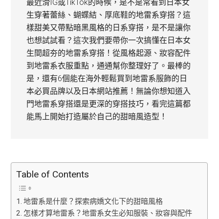
最近滑IG或TikTok的時候，是不是常看到日本女
生穿著蕾絲、蝴蝶結、厚底鞋的地雷系穿搭？這
樣甜美又帶點暗黑風格的日系穿搭，是不是讓你
也想試試看？這次我們要帶你一次搞懂在日本女
生間超夯的地雷系穿搭！從風格起源、妝容配件
到地雷系衣服重點，通通幫你整理好了。最棒的
是，還有6個能在海外輕鬆買到地雷系服飾的日
本必買品牌以及日本網站推薦！無論你想知道入
門地雷系穿搭還是更深的穿搭技巧，看完這篇都
能馬上開始打造屬於自己的甜暗風造型！
Table of Contents
地雷系是什麼？探索病嬌文化下的甜暗風格
怎樣才算地雷系？地雷系女生必知服裝、妝容與配件