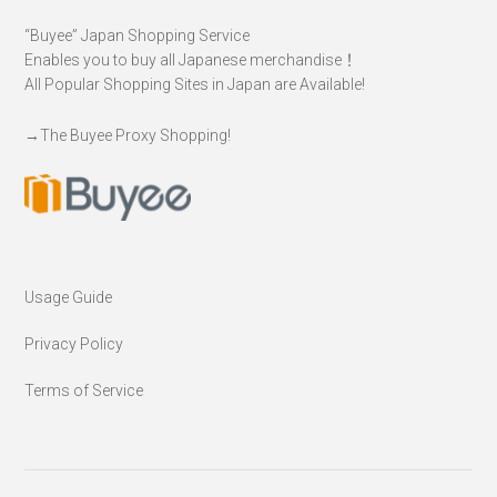
“Buyee” Japan Shopping Service
Enables you to buy all Japanese merchandise！
All Popular Shopping Sites in Japan are Available!
→
The Buyee Proxy Shopping!
Usage Guide
Privacy Policy
Terms of Service