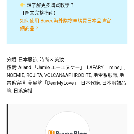
想了解更多購買教學？
【圖文完整指南】
如何使用 Buyee海外購物車購買日本品牌官
網商品？
分類:
日本服飾
,
時尚 & 美妝
標籤:
Ailand 「Jamie エーエヌケー」
,
LAFARY 「mine」
,
NOEMIE
,
ROJITA
,
VOLCAN&APHRODITE
,
地雷系服飾
,
地
雷系穿搭
,
夢展望「DearMyLove」
,
日本代購
,
日本服飾品
牌
,
日系穿搭