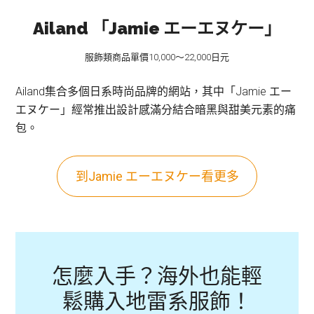
Ailand 「Jamie エーエヌケー」
服飾類商品單價10,000～22,000日元
Ailand集合多個日系時尚品牌的網站，其中「Jamie エー
エヌケー」經常推出設計感滿分結合暗黑與甜美元素的痛
包。
到Jamie エーエヌケー看更多
怎麼入手？海外也能輕
鬆購入地雷系服飾！