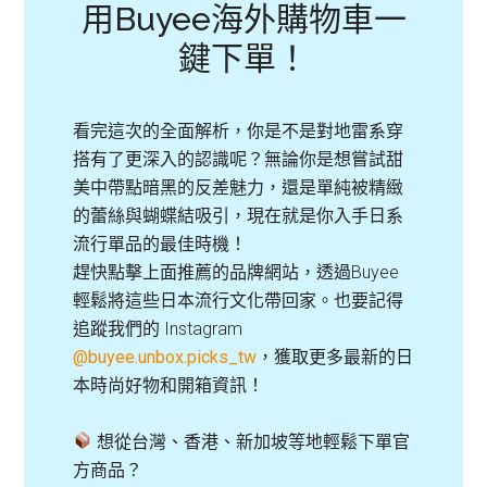
用Buyee海外購物車一
鍵下單！
看完這次的全面解析，你是不是對地雷系穿
搭有了更深入的認識呢？無論你是想嘗試甜
美中帶點暗黑的反差魅力，還是單純被精緻
的蕾絲與蝴蝶結吸引，現在就是你入手日系
流行單品的最佳時機！
趕快點擊上面推薦的品牌網站，透過Buyee
輕鬆將這些日本流行文化帶回家。也要記得
追蹤我們的 Instagram
@buyee.unbox.picks_tw
，獲取更多最新的日
本時尚好物和開箱資訊！
想從台灣、香港、新加坡等地輕鬆下單官
方商品？