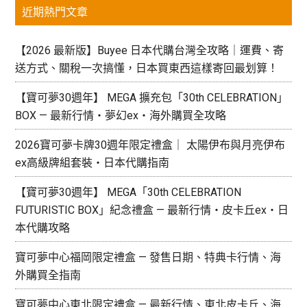
近期熱門文章
訊
欄
【2026 最新版】Buyee 日本代購台灣全攻略｜運費、寄
送方式、關稅一次搞懂，日本買東西這樣寄回最划算！
【寶可夢30週年】 MEGA 擴充包「30th CELEBRATION」
BOX — 最新行情・夢幻ex・海外購買全攻略
2026寶可夢卡牌30週年限定禮盒｜ 太陽伊布與月亮伊布
ex高級牌組套裝・日本代購指南
【寶可夢30週年】 MEGA「30th CELEBRATION
FUTURISTIC BOX」紀念禮盒 — 最新行情・皮卡丘ex・日
本代購攻略
寶可夢中心福岡限定禮盒 — 發售日期、特典卡行情、海
外購買全指南
寶可夢中心東北限定禮盒 — 最新行情、東北皮卡丘、海