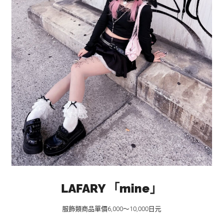
LAFARY 「mine」
服飾類商品單價6,000～10,000日元