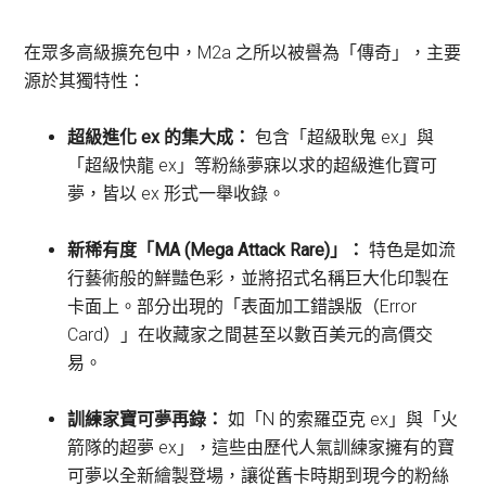
在眾多高級擴充包中，M2a 之所以被譽為「傳奇」，主要
源於其獨特性：
超級進化 ex 的集大成：
包含「超級耿鬼 ex」與
「超級快龍 ex」等粉絲夢寐以求的超級進化寶可
夢，皆以 ex 形式一舉收錄。
新稀有度「MA (Mega Attack Rare)」：
特色是如流
行藝術般的鮮豔色彩，並將招式名稱巨大化印製在
卡面上。部分出現的「表面加工錯誤版（Error
Card）」在收藏家之間甚至以數百美元的高價交
易。
訓練家寶可夢再錄：
如「N 的索羅亞克 ex」與「火
箭隊的超夢 ex」，這些由歷代人氣訓練家擁有的寶
可夢以全新繪製登場，讓從舊卡時期到現今的粉絲