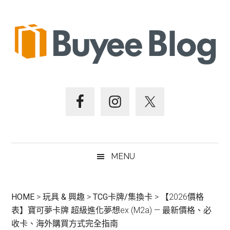
跳
Skip
跳
跳
至
to
至
至
主
secondary
主
頁
要
menu
要
尾
內
資
容
訊
欄
MENU
HOME
>
玩具 & 興趣
>
TCG卡牌/集換卡
>
【2026價格
表】寶可夢卡牌 超級進化夢想ex (M2a) — 最新價格、必
收卡、海外購買方式完全指南