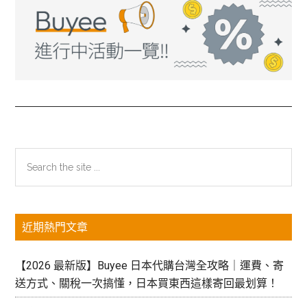
主
Search
the
要
site
資
...
近期熱門文章
訊
欄
【2026 最新版】Buyee 日本代購台灣全攻略｜運費、寄
送方式、關稅一次搞懂，日本買東西這樣寄回最划算！