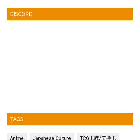
DISCORD
TAGS
Anime
Japanese Culture
TCG卡牌/集換卡