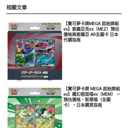
相關文章
【寶可夢卡牌MEGA 起始牌組
ex】索羅亞克ex（MEZ）預估
價格與索羅亞 AR全圖卡 日本
代購指南
【寶可夢卡牌 MEGA 起始牌組
ex】魔幻假面喵ex（MEM） —
預估價格・新葉喵（全圖
卡）・日本購買指南