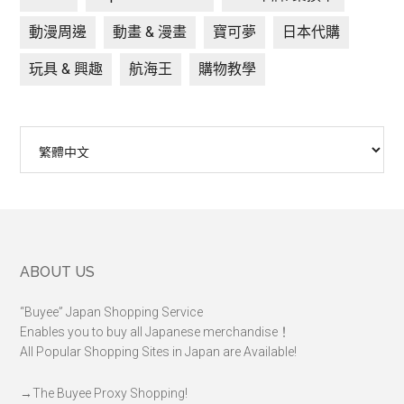
動漫周邊
動畫 & 漫畫
寶可夢
日本代購
玩具 & 興趣
航海王
購物教學
Choose
a
language
Footer
ABOUT US
“Buyee” Japan Shopping Service
Enables you to buy all Japanese merchandise！
All Popular Shopping Sites in Japan are Available!
→
The Buyee Proxy Shopping!