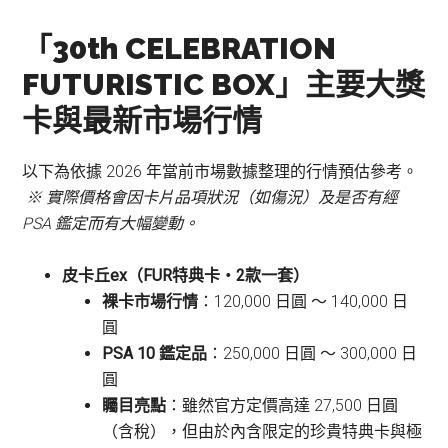
「30th CELEBRATION
FUTURISTIC BOX」
主要大獎
卡與最新市場行情
以下為依據 2026 年當前市場數據整理的行情預估參考。
※ 實際價格會因卡片品項狀況（如傷況）及是否有經
PSA 鑑定而有大幅變動。
皮卡丘ex（FUR特典卡・2款一套）
裸卡市場行情
：120,000 日圓 〜 140,000 日
圓
PSA 10 鑑定品
：250,000 日圓 〜 300,000 日
圓
矚目亮點
：雖然官方定價高達 27,500 日圓
（含稅），但由於內含限定的珍貴特典卡與極