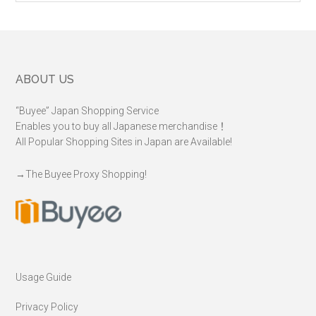
language
Footer
ABOUT US
“Buyee” Japan Shopping Service
Enables you to buy all Japanese merchandise！
All Popular Shopping Sites in Japan are Available!
→
The Buyee Proxy Shopping!
Usage Guide
Privacy Policy