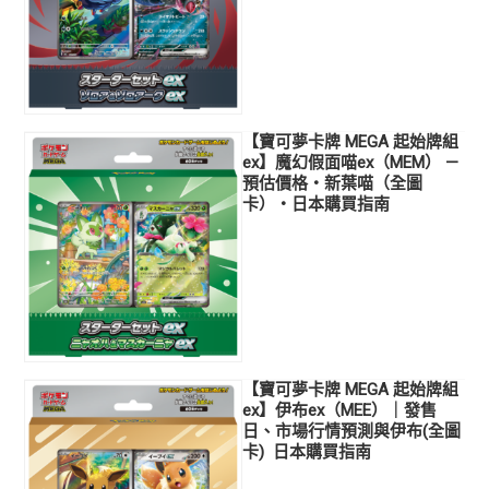
【寶可夢卡牌 MEGA 起始牌組
ex】魔幻假面喵ex（MEM） —
預估價格・新葉喵（全圖
卡）・日本購買指南
【寶可夢卡牌 MEGA 起始牌組
ex】伊布ex（MEE）｜發售
日、市場行情預測與伊布(全圖
卡) 日本購買指南