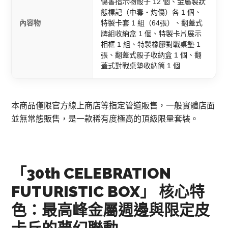
傷害指示物骰子 12 個、金屬製狀
態標記（中毒・灼傷）各 1 個、
內容物
特製卡套 1 組（64張）、翻蓋式
牌組收納盒 1 個、特製卡片展示
相框 1 組、特製橡膠對戰桌墊 1
張、翻蓋式骰子收納盒 1 個、翻
蓋式對戰桌墊收納筒 1 個
本商品僅限官方線上商店等指定管道販售，一般實體店面
並無常態販售，是一款稀有度極高的頂級限量套裝。
「30th CELEBRATION
FUTURISTIC BOX」 核心特
色：最高峰金屬週邊與限定皮