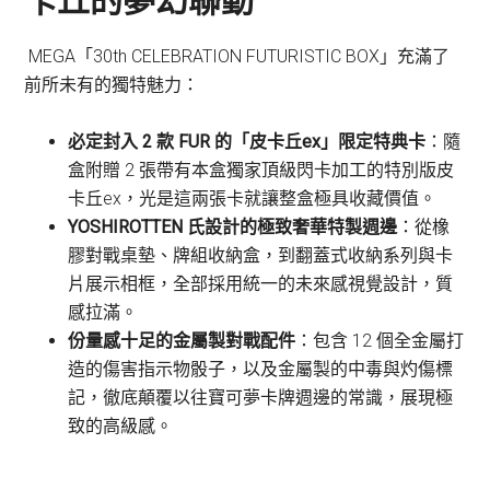
卡丘的夢幻聯動
MEGA「30th CELEBRATION FUTURISTIC BOX」充滿了
前所未有的獨特魅力：
必定封入 2 款 FUR 的「皮卡丘ex」限定特典卡
：隨
盒附贈 2 張帶有本盒獨家頂級閃卡加工的特別版皮
卡丘ex，光是這兩張卡就讓整盒極具收藏價值。
YOSHIROTTEN 氏設計的極致奢華特製週邊
：從橡
膠對戰桌墊、牌組收納盒，到翻蓋式收納系列與卡
片展示相框，全部採用統一的未來感視覺設計，質
感拉滿。
份量感十足的金屬製對戰配件
：包含 12 個全金屬打
造的傷害指示物骰子，以及金屬製的中毒與灼傷標
記，徹底顛覆以往寶可夢卡牌週邊的常識，展現極
致的高級感。