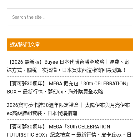
主
Search
the
要
site
資
...
近期熱門文章
訊
欄
【2026 最新版】Buyee 日本代購台灣全攻略｜運費、寄
送方式、關稅一次搞懂，日本買東西這樣寄回最划算！
【寶可夢30週年】 MEGA 擴充包「30th CELEBRATION」
BOX — 最新行情・夢幻ex・海外購買全攻略
2026寶可夢卡牌30週年限定禮盒｜ 太陽伊布與月亮伊布
ex高級牌組套裝・日本代購指南
【寶可夢30週年】 MEGA「30th CELEBRATION
FUTURISTIC BOX」紀念禮盒 — 最新行情・皮卡丘ex・日