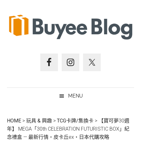
跳
Skip
跳
跳
至
to
至
至
主
secondary
主
頁
要
menu
要
尾
內
資
容
訊
欄
MENU
HOME
>
玩具 & 興趣
>
TCG卡牌/集換卡
>
【寶可夢30週
年】 MEGA「30th CELEBRATION FUTURISTIC BOX」紀
念禮盒 — 最新行情・皮卡丘ex・日本代購攻略