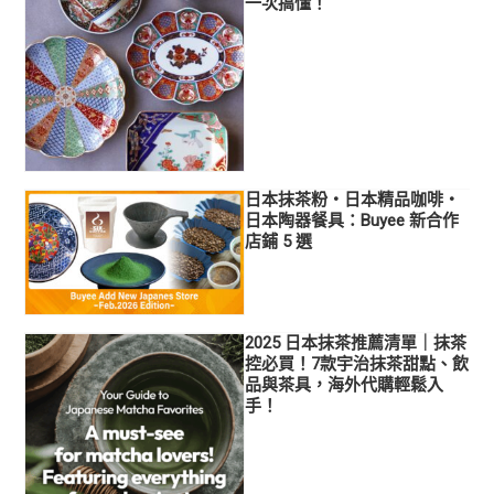
一次搞懂！
日本抹茶粉・日本精品咖啡・
日本陶器餐具：Buyee 新合作
店鋪 5 選
2025 日本抹茶推薦清單｜抹茶
控必買！7款宇治抹茶甜點、飲
品與茶具，海外代購輕鬆入
手！