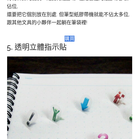
佔位,
還要把它個別放在別處. 但筆型紙膠帶機就能不佔太多位,
跟其他文具的小夥伴一起躺在筆袋裡!
購買
5. 透明立體指示貼