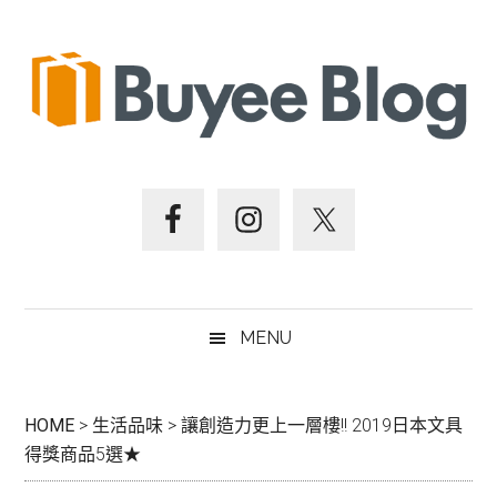
跳
Skip
跳
跳
至
to
至
至
主
secondary
主
頁
要
menu
要
尾
內
資
容
訊
欄
MENU
HOME
>
生活品味
>
讓創造力更上一層樓!! 2019日本文具
得獎商品5選★