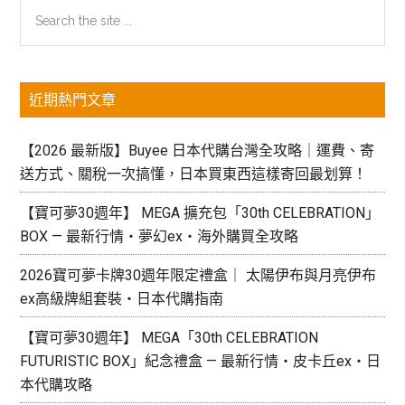
主
Search
the
要
site
資
...
近期熱門文章
訊
欄
【2026 最新版】Buyee 日本代購台灣全攻略｜運費、寄
送方式、關稅一次搞懂，日本買東西這樣寄回最划算！
【寶可夢30週年】 MEGA 擴充包「30th CELEBRATION」
BOX — 最新行情・夢幻ex・海外購買全攻略
2026寶可夢卡牌30週年限定禮盒｜ 太陽伊布與月亮伊布
ex高級牌組套裝・日本代購指南
【寶可夢30週年】 MEGA「30th CELEBRATION
FUTURISTIC BOX」紀念禮盒 — 最新行情・皮卡丘ex・日
本代購攻略