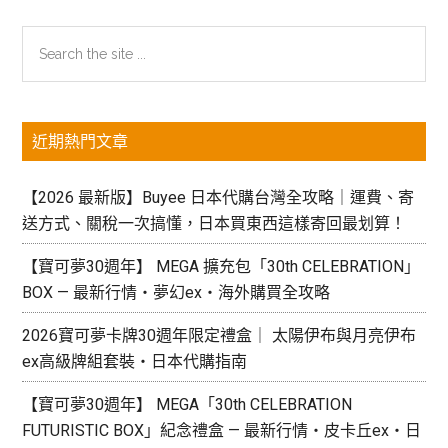
《不
良
主
Search
一
the
要
族
site
尋
資
...
愛
近期熱門文章
訊
記》
欄
女
【2026 最新版】Buyee 日本代購台灣全攻略｜運費、寄
生
送方式、關稅一次搞懂，日本買東西這樣寄回最划算！
成
員
【寶可夢30週年】 MEGA 擴充包「30th CELEBRATION」
介
BOX — 最新行情・夢幻ex・海外購買全攻略
紹：
2026寶可夢卡牌30週年限定禮盒｜ 太陽伊布與月亮伊布
IG
ex高級牌組套裝・日本代購指南
帳
號、
【寶可夢30週年】 MEGA「30th CELEBRATION
日
FUTURISTIC BOX」紀念禮盒 — 最新行情・皮卡丘ex・日
系