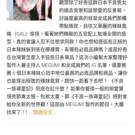
觀眾除了好奇這群日本不良男女
的過去背景和談戀愛的反差萌，
討論度最高的就是女成員們那種
帶點叛逆、自信又華麗的辣妹風
格（GAL）穿搭。看著她們精緻的五官配上氣場全開的造
型，真的會讓人忍不住想求同款！你也想知道這些正統的
日本辣妹裝到底在哪裡買、有哪些必逛品牌嗎？或是好奇
在台灣要怎麼入手這些日系單品？這次小編幫大家整理好
製作人兼主持人 MEGUMI 和女成員們的 IG 名單，還要推
薦 6 個日本辣妹心目中地位最高的必逛品牌和商品，讓你
也能穿出極致的辣妹氣質。趕快一起看下去吧！ 《不良
一族尋愛記》到底在紅什麼？ 如果你覺得一般的戀愛實
境秀節奏太慢、包袱太重，那《不良一族尋愛記》絕對會
給你全新的世界觀！這部由 MEGUMI 製作的節目，大膽
關
找來了 11 …
閱讀全文…
於
[Netflix]