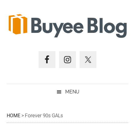
跳
Skip
跳
跳
至
to
至
至
主
secondary
主
頁
要
menu
要
尾
內
資
容
訊
欄
MENU
HOME
>
Forever 90s GALs