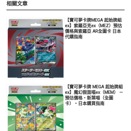
相關文章
【寶可夢卡牌MEGA 起始牌組
ex】索羅亞克ex（MEZ）預估
價格與索羅亞 AR全圖卡 日本
代購指南
【寶可夢卡牌 MEGA 起始牌組
ex】魔幻假面喵ex（MEM） —
預估價格・新葉喵（全圖
卡）・日本購買指南