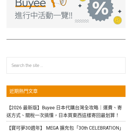
主
Search
the
要
site
資
...
近期熱門文章
訊
欄
【2026 最新版】Buyee 日本代購台灣全攻略｜運費、寄
送方式、關稅一次搞懂，日本買東西這樣寄回最划算！
【寶可夢30週年】 MEGA 擴充包「30th CELEBRATION」