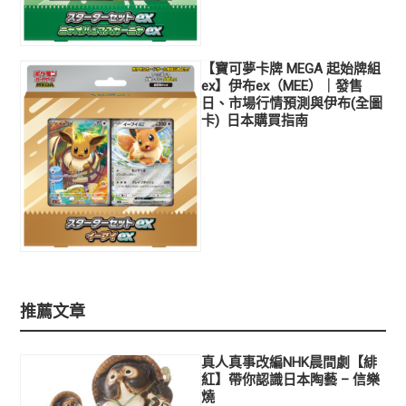
【寶可夢卡牌 MEGA 起始牌組
ex】伊布ex（MEE）｜發售
日、市場行情預測與伊布(全圖
卡) 日本購買指南
推薦文章
真人真事改編NHK晨間劇【緋
紅】帶你認識日本陶藝 – 信樂
燒