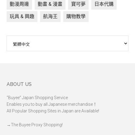
動漫周邊
動畫 & 漫畫
寶可夢
日本代購
玩具 & 興趣
航海王
購物教學
Choose
a
language
Footer
ABOUT US
“Buyee” Japan Shopping Service
Enables you to buy all Japanese merchandise！
All Popular Shopping Sites in Japan are Available!
→
The Buyee Proxy Shopping!