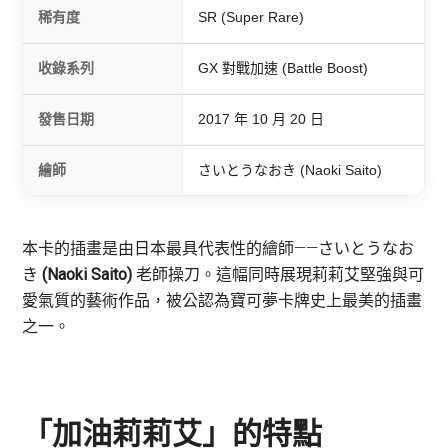
稀有度
SR (Super Rare)
收錄系列
GX 對戰加速 (Battle Boost)
發售日期
2017 年 10 月 20 日
繪師
さいとうなおき (Naoki Saito)
本卡的插畫是由日本最具代表性的繪師——さいとうなお
き
(Naoki Saito)
老師操刀。這幅同時展現莉莉艾堅強與可
愛氣質的藝術作品，被公認為寶可夢卡牌史上最美的插畫
之一。
「加油莉莉艾」的特點