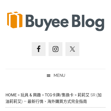
跳
Skip
跳
跳
至
to
至
至
主
secondary
主
頁
要
menu
要
尾
內
資
容
訊
欄
MENU
HOME
>
玩具 & 興趣
>
TCG卡牌/集換卡
>
莉莉艾 SR (加
油莉莉艾) — 最新行情、海外購買方式完全指南