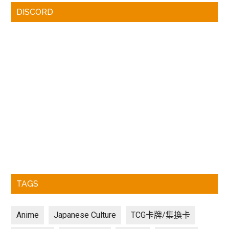
DISCORD
TAGS
Anime
Japanese Culture
TCG卡牌/集換卡