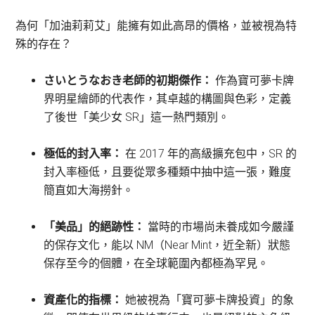
為何「加油莉莉艾」能擁有如此高昂的價格，並被視為特
殊的存在？
さいとうなおき老師的初期傑作：
作為寶可夢卡牌
界明星繪師的代表作，其卓越的構圖與色彩，定義
了後世「美少女 SR」這一熱門類別。
極低的封入率：
在 2017 年的高級擴充包中，SR 的
封入率極低，且要從眾多種類中抽中這一張，難度
簡直如大海撈針。
「美品」的絕跡性：
當時的市場尚未養成如今嚴謹
的保存文化，能以 NM（Near Mint，近全新）狀態
保存至今的個體，在全球範圍內都極為罕見。
資產化的指標：
她被視為「寶可夢卡牌投資」的象