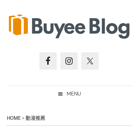
跳
Skip
跳
跳
至
to
至
至
主
secondary
主
頁
要
menu
要
尾
內
資
容
訊
欄
MENU
HOME
>
動漫推薦