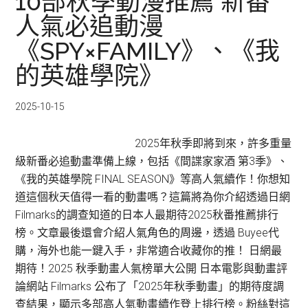
10部秋季動漫推薦 新番
看
人氣必追動漫
清
單
《SPY×FAMILY》、《我
｜
的英雄學院》
這
6
2025-10-15
部
人
2025年秋季即將到來，許多重量
氣
級新番必追動畫準備上線，包括《間諜家家酒 第3季》、
續
《我的英雄學院 FINAL SEASON》等高人氣續作！你想知
作
道這個秋天值得一看的動畫嗎？這篇將為你介紹透過日網
正
Filmarks的調查知道的日本人最期待2025秋番推薦排行
式
榜。文章最後還會介紹人氣角色的周邊，透過 Buyee代
開
購，海外也能一鍵入手，非常適合收藏你的推！ 日網最
播！
期待！2025 秋季動畫人氣榜單大公開 日本電影與動畫評
《咒
論網站 Filmarks 公布了「2025年秋季動畫」的期待度調
術
查結果，顯示多部高人氣動畫續作登上排行榜。粉絲對這
迴