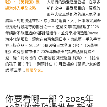
人期待的動漫陸續登場！在眾多
新作之中，最受矚目的，莫過於
那些大家耳熟能詳的超人氣動漫
續集。對動漫迷來說，除了準時追番，入手日本限定周邊
也是粉絲最期待的部分之一。 這篇文章特別整理了2026
年絕對不能錯過的6部話題續作，並分享如何透過Buyee
海外代購服務，讓你在台灣免飛日本，也能第一手入手官
方正版商品。 2026年 6選必追日本動漫：除了《咒術迴
戰》還有哪些神作？ 2026年動漫圈的話題熱度持續不
減！從 1 月開播的《咒術迴戰 死滅迴游 前篇》、《我推
的孩子 第 3 季》，到預計在 10 月登場的《藥師少女的獨
關
語 第三季 …
閱讀全文…
於
2026
動
漫
你要看哪一部？2025年
必