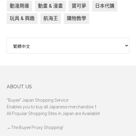
動漫周邊
動畫 & 漫畫
寶可夢
日本代購
玩具 & 興趣
航海王
購物教學
Choose
a
language
Footer
ABOUT US
“Buyee” Japan Shopping Service
Enables you to buy all Japanese merchandise！
All Popular Shopping Sites in Japan are Available!
→
The Buyee Proxy Shopping!