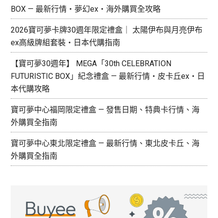
動
BOX — 最新行情・夢幻ex・海外購買全攻略
漫
2026寶可夢卡牌30週年限定禮盒｜ 太陽伊布與月亮伊布
推
ex高級牌組套裝・日本代購指南
薦
新
【寶可夢30週年】 MEGA「30th CELEBRATION
番
FUTURISTIC BOX」紀念禮盒 — 最新行情・皮卡丘ex・日
人
本代購攻略
氣
必
寶可夢中心福岡限定禮盒 — 發售日期、特典卡行情、海
追
外購買全指南
動
寶可夢中心東北限定禮盒 — 最新行情、東北皮卡丘、海
漫
外購買全指南
《SPY×FAMILY》、
《我
的
英
雄