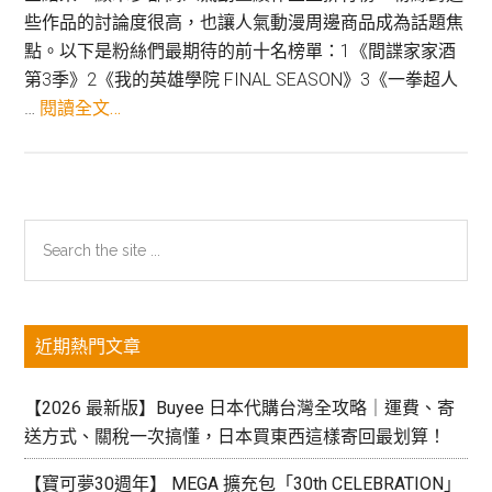
些作品的討論度很高，也讓人氣動漫周邊商品成為話題焦
戰》、
點。以下是粉絲們最期待的前十名榜單：1《間諜家家酒
《芙
第3季》2《我的英雄學院 FINAL SEASON》3《一拳超人
莉
關
…
閱讀全文…
蓮》
於
週
你
邊
要
海
看
外
主
Search
哪
入
the
要
一
手
site
部？
資
全
...
2025
攻
近期熱門文章
訊
年
略
欄
10
【2026 最新版】Buyee 日本代購台灣全攻略｜運費、寄
部
送方式、關稅一次搞懂，日本買東西這樣寄回最划算！
秋
季
【寶可夢30週年】 MEGA 擴充包「30th CELEBRATION」