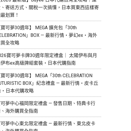
費、寄送方式、關稅一次搞懂，日本買東西這樣寄
回最划算！
寶可夢30週年】 MEGA 擴充包「30th
ELEBRATION」BOX — 最新行情・夢幻ex・海外
購買全攻略
026寶可夢卡牌30週年限定禮盒｜ 太陽伊布與月
亮伊布ex高級牌組套裝・日本代購指南
寶可夢30週年】 MEGA「30th CELEBRATION
UTURISTIC BOX」紀念禮盒 — 最新行情・皮卡丘
ex・日本代購攻略
寶可夢中心福岡限定禮盒 — 發售日期、特典卡行
情、海外購買全指南
寶可夢中心東北限定禮盒 — 最新行情、東北皮卡