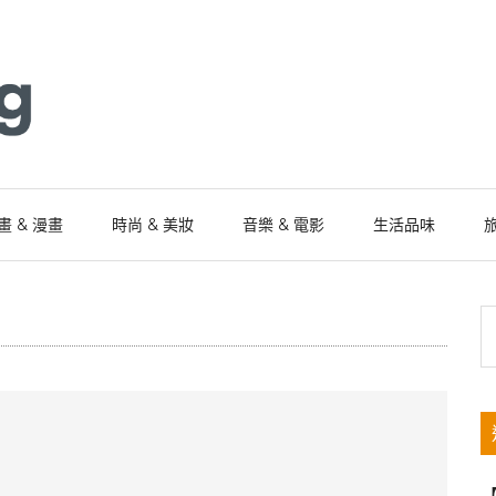
畫 & 漫畫
時尚 & 美妝
音樂 & 電影
生活品味
旅
S
th
si
...
【