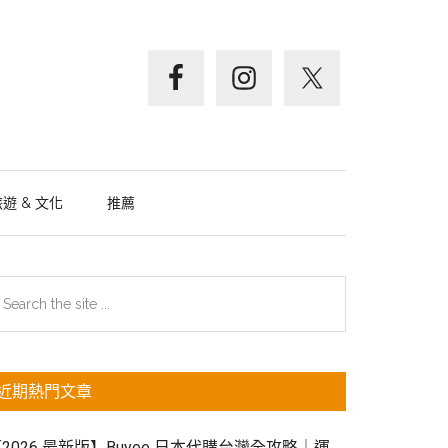
遊 & 文化
推薦
主
earch
e
要
te
資
近期熱門文章
訊
欄
2026 最新版】Buyee 日本代購台灣全攻略｜運