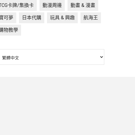
TCG卡牌/集換卡
動漫周邊
動畫 & 漫畫
寶可夢
日本代購
玩具 & 興趣
航海王
購物教學
hoose
anguage