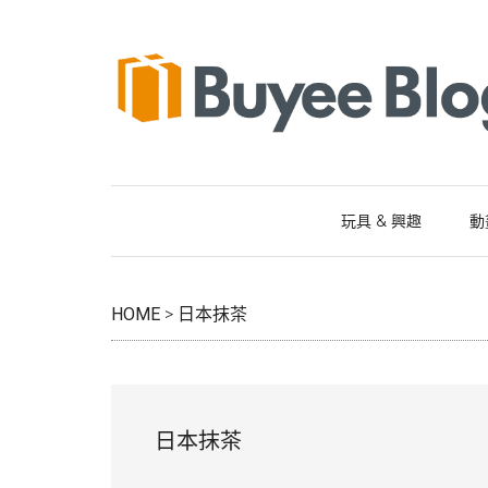
跳
Skip
跳
跳
至
to
至
至
主
secondary
主
頁
要
menu
要
尾
內
資
容
訊
欄
玩具 & 興趣
動
HOME
>
日本抹茶
日本抹茶