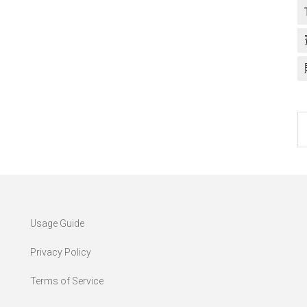
C
a
l
Usage Guide
Privacy Policy
Terms of Service