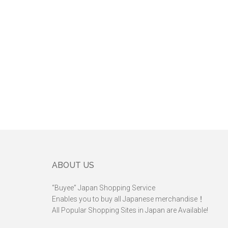
Footer
ABOUT US
“Buyee” Japan Shopping Service
Enables you to buy all Japanese merchandise！
All Popular Shopping Sites in Japan are Available!