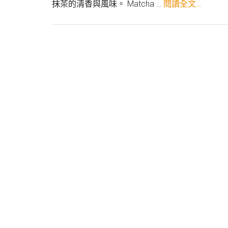
關
抹茶的清香與風味。 Matcha …
閱讀全文…
於
2025
日
本
抹
茶
推
薦
清
單
｜
抹
茶
控
必
買！