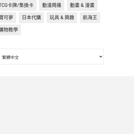
TCG卡牌/集換卡
動漫周邊
動畫 & 漫畫
寶可夢
日本代購
玩具 & 興趣
航海王
購物教學
hoose
anguage