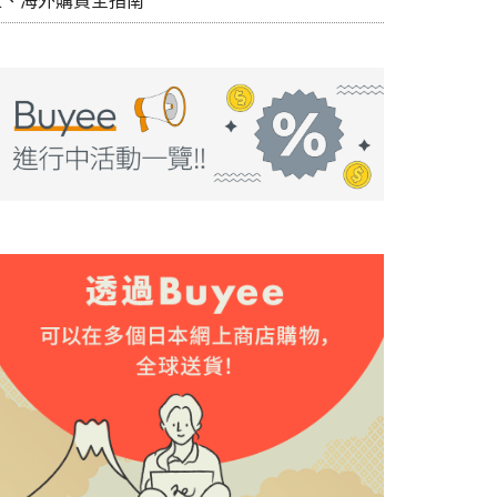
丘、海外購買全指南