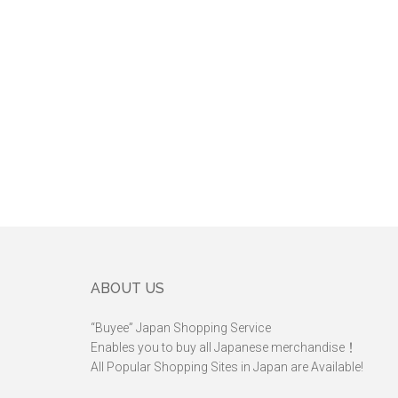
Footer
ABOUT US
“Buyee” Japan Shopping Service
Enables you to buy all Japanese merchandise！
All Popular Shopping Sites in Japan are Available!