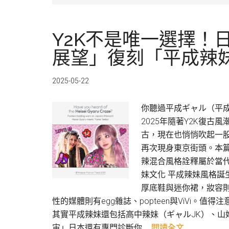
Y2K不是唯一選擇！
展望」復刻「平成辣
2025-05-22
你聽過平成ギャル（平成
2025年隨著Y2K復
古，現在也悄悄吹起一
再次現身東京街頭。本
辣混合風格詮釋屬於當
妹文化 平成辣妹風格誕
厚底鞋與迷你裙，妝容
性的媒體則有egg雜誌、popteen與ViVi
其實平成辣妹還包括高中辣妹（ギャルJK）、山
關
宙」日本還有專門診斷你 …
閱讀全文…