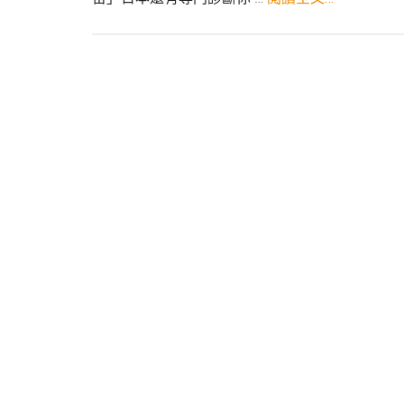
於
Y2K
不
是
唯
一
選
擇！
日
本
甜
辣
女
裝
服
飾
品