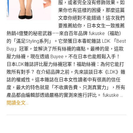
服，或者完全沒有修飾效果。如
果你也有這樣的困擾，那麼這篇
文章你絕對不能錯過！這次我們
要推薦給你，日本女生一致推薦
熱銷4億雙的秘密武器——來自百年品牌 fukuske（福助）
的「滿足Styling系列」。它榮獲日本毒蛇雜誌 LDK 「Best
Buy」冠軍，並解決了所有絲襪的痛點。最棒的是，這款
壓力絲襪，現在透過 Buyee，不在日本也能輕鬆入手！
日本LDK雜誌評比壓力絲襪冠軍！福助絲襪：為何它能打
敗所有對手？ 在介紹品牌之前，先來談談日本《LDK》雜
誌的權威性。這本雜誌在日本女性讀者中有很高的信任
度，最大的特色就是「不收廣告費、只測真實力」，所有
產品都由編輯部透過嚴格的實測來進行評比。 fukuske …
關
閱讀全文…
於
日
本