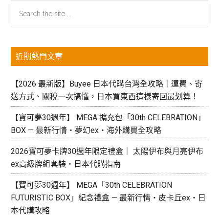
絲
主
Search
襪
the
要
推
site
薦！
資
...
LDK
近期熱門文章
訊
雜
欄
誌
【2026 最新版】Buyee 日本代購台灣全攻略｜運費、寄
好
送方式、關稅一次搞懂，日本買東西這樣寄回最划算！
評
【福
【寶可夢30週年】 MEGA 擴充包「30th CELEBRATION」
助
BOX — 最新行情・夢幻ex・海外購買全攻略
滿
2026寶可夢卡牌30週年限定禮盒｜ 太陽伊布與月亮伊布
足
ex高級牌組套裝・日本代購指南
Styling】，
在
【寶可夢30週年】 MEGA「30th CELEBRATION
海
FUTURISTIC BOX」紀念禮盒 — 最新行情・皮卡丘ex・日
外
本代購攻略
也