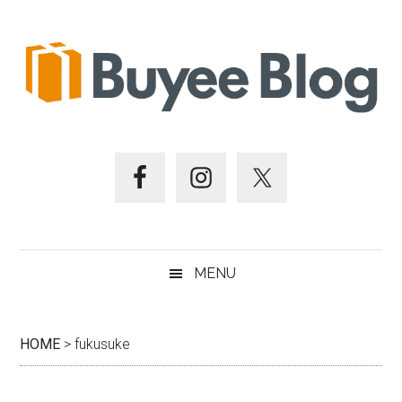
跳
Skip
跳
跳
至
to
至
至
主
secondary
主
頁
要
menu
要
尾
內
資
容
訊
欄
MENU
HOME
>
fukusuke