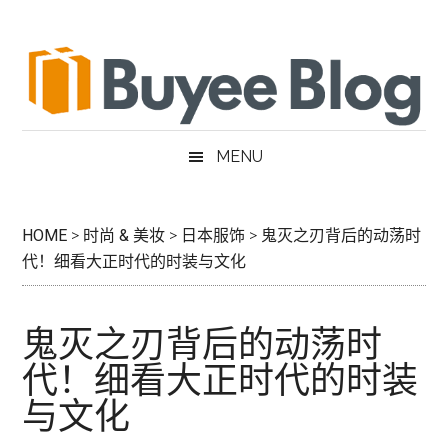
跳
Skip
跳
跳
过
to
过
转
前
secondary
至
到
往
menu
主
页
主
侧
脚
要
边
MENU
内
栏
容
HOME
>
时尚 & 美妆
>
日本服饰
>
鬼灭之刃背后的动荡时
代！细看大正时代的时装与文化
鬼灭之刃背后的动荡时
代！细看大正时代的时装
与文化