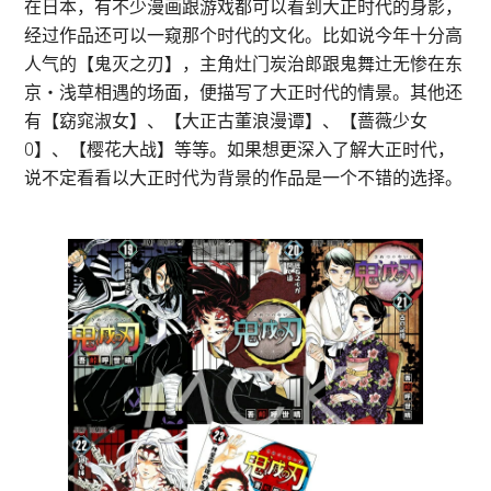
在日本，有不少漫画跟游戏都可以看到大正时代的身影，
经过作品还可以一窥那个时代的文化。比如说今年十分高
人气的【鬼灭之刃】，主角灶门炭治郎跟鬼舞辻无惨在东
京・浅草相遇的场面，便描写了大正时代的情景。其他还
有【窈窕淑女】、【大正古董浪漫谭】、【蔷薇少女
0】、【樱花大战】等等。如果想更深入了解大正时代，
说不定看看以大正时代为背景的作品是一个不错的选择。