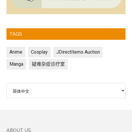
TAGS
Anime
Cosplay
JDirectItems Auction
Manga
疑难杂症诊疗室
选
择
语
言
ABOUT US