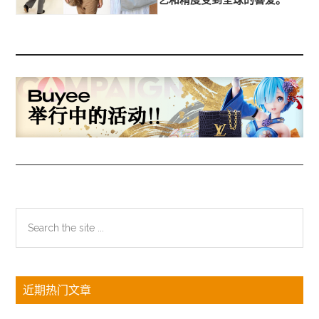
艺和精度受到全球的喜爱。
主
Search
the
侧
site
边
...
近期热门文章
栏