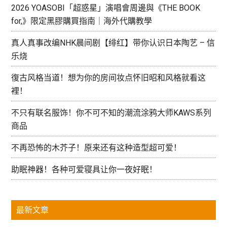
2026 YOASOBI「超惑星」演唱會周邊與《THE BOOK
for,》限定黑膠購買指南｜海外代購教學
真人真事改编NHK晨间剧【绯红】带你认识日本陶艺 – 信
乐烧
復古风格当道！想为你的房间妆点怀旧昭和风格就看这
裡！
不只有联名服饰！你不可不知的潮流涂鸦大师KAWS系列
商品
不再恐怖的木芥子！原来还有这种造型超可爱！
助眠神器！各种可爱寝具让你一夜好眠！
最新文章