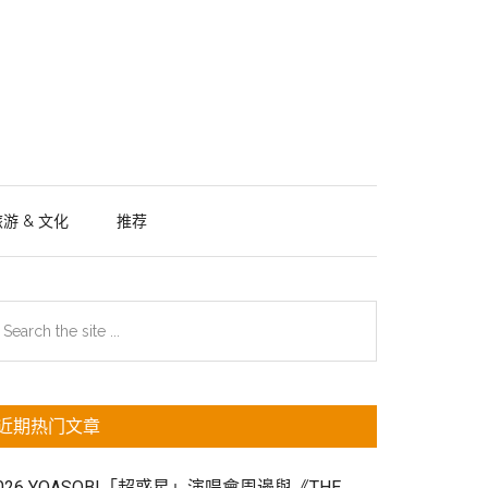
游 & 文化
推荐
主
earch
e
侧
te
边
近期热门文章
栏
026 YOASOBI「超惑星」演唱會周邊與《THE