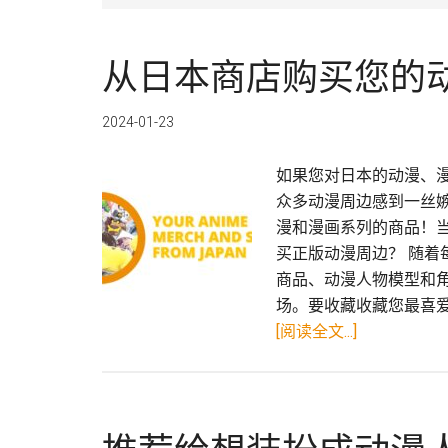
从日本商店购买您的
2024-01-23
如果您对日本的动漫、
众多动漫周边感到一丝嫉
漫和漫画系列的商品！
买正版动漫周边？ 随
商品、动漫人物模型和
场。要收藏收藏您最喜爱
关
[阅读全文...]
于
从
日
本