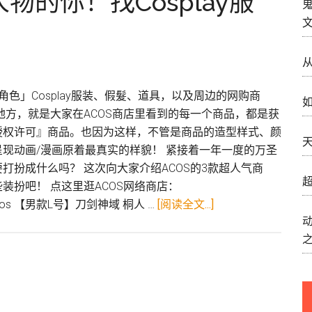
的你！找Cosplay服
！
角色」Cosplay服装、假髮、道具，以及周边的网购商
如
地方，就是大家在ACOS商店里看到的每一个商品，都是获
授权许可』商品。也因为这样，不管是商品的造型样式、颜
天
现动画/漫画原着最真实的样貌！ 紧接着一年一度的万圣
打扮成什么吗？ 这次向大家介绍ACOS的3款超人气商
超
装扮吧！ 点这里逛ACOS网络商店：
关
.jp/acos 【男款L号】刀剑神域 桐人 …
[阅读全文...]
于
推
荐
给
想