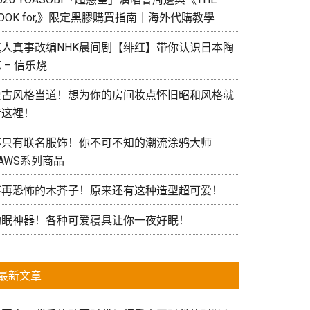
OOK for,》限定黑膠購買指南｜海外代購教學
真人真事改编NHK晨间剧【绯红】带你认识日本陶
 – 信乐烧
復古风格当道！想为你的房间妆点怀旧昭和风格就
看这裡！
不只有联名服饰！你不可不知的潮流涂鸦大师
AWS系列商品
不再恐怖的木芥子！原来还有这种造型超可爱！
助眠神器！各种可爱寝具让你一夜好眠！
最新文章