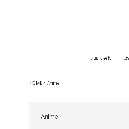
跳
Skip
跳
跳
过
to
过
转
前
secondary
至
到
往
menu
主
页
主
侧
脚
要
边
内
栏
容
玩具 & 兴趣
动
HOME
>
Anime
Anime