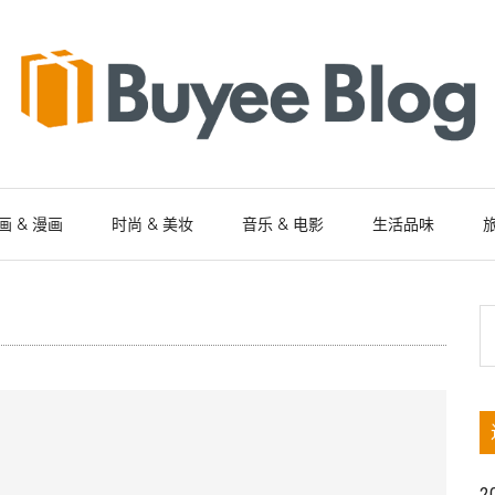
画 & 漫画
时尚 & 美妆
音乐 & 电影
生活品味
旅
S
th
si
...
2