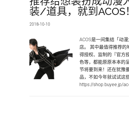
推荐给想装扮成动漫人物
商
装/道具，就到ACOS
店
购
2018-10-10
买
您
ACOS是一间集结「动漫
的
店。 其中最值得推荐的
动
得授权、监制的『官方
漫
色等，都能原原本本的呈
商
节将要到来！还在犹豫要
品！
品，不如今年就试试这些
https://shop.buyee