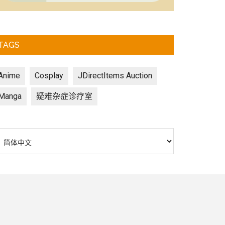
TAGS
Anime
Cosplay
JDirectItems Auction
Manga
疑难杂症诊疗室
选
择
语
言