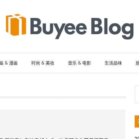
画 & 漫画
时尚 & 美妆
音乐 & 电影
生活品味
旅
S
th
si
...
2