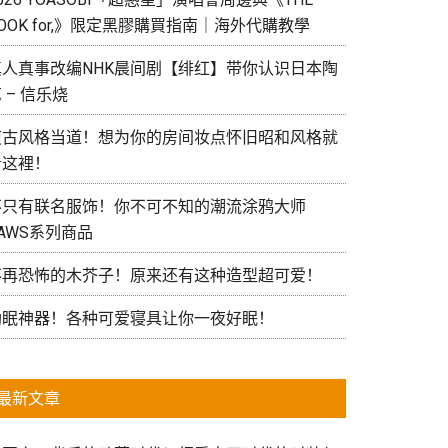
OOK for,》限定黑膠購買指南｜海外代購教學
真人真事改编NHK晨间剧【绯红】带你认识日本陶
 – 信乐烧
復古风格当道！想为你的房间妆点怀旧昭和风格就
看这裡！
不只有联名服饰！你不可不知的潮流涂鸦大师
AWS系列商品
不再恐怖的木芥子！原来还有这种造型超可爱！
助眠神器！各种可爱寝具让你一夜好眠！
最新文章