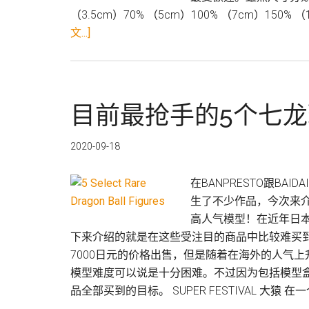
（3.5cm）70% （5cm）100% （7cm）150% （
关
文...]
于
解
说
BE@RBRICK！
目前最抢手的5个七
可
爱
2020-09-18
又
帅
在BANPRESTO跟BAIDA
气
生了不少作品，今次来
的
高人气模型！在近年日
熊
下来介绍的就是在这些受注目的商品中比较难买到的模型！
世
7000日元的价格出售，但是随着在海外的人气
界
模型难度可以说是十分困难。不过因为包括模型
潮
品全部买到的目标。 SUPER FESTIVAL 大猿 在一
流