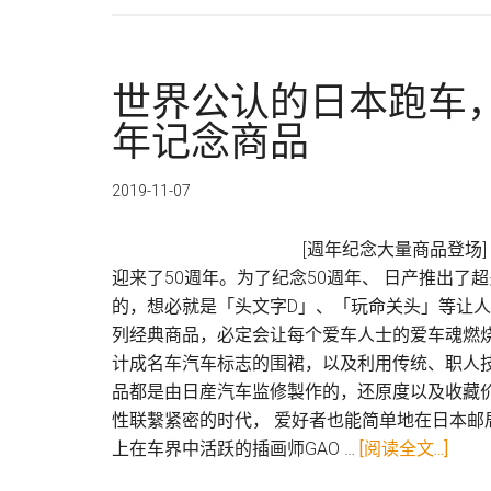
顶
端
世界公认的日本跑车，GT-
年记念商品
2019-11-07
[週年纪念大量商品登场] Ni
迎来了50週年。为了纪念50週年、 日产推出
的，想必就是「头文字D」、「玩命关头」等让人
列经典商品，必定会让每个爱车人士的爱车魂燃
计成名车汽车标志的围裙，以及利用传统、职人
品都是由日産汽车监修製作的，还原度以及收藏价值
性联繫紧密的时代， 爱好者也能简单地在日本邮局的网
关
上在车界中活跃的插画师GAO …
[阅读全文...]
于