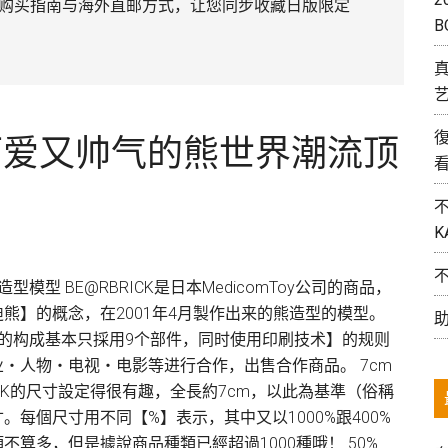
购买指南与海外直邮方式，让您同步收藏日版限定
B
艺
！可爱又帅气的熊世界潮流顶
K
造型模型 BE@RBRICK是日本MedicomToy公司的商品，
熊】的概念，在2001年4月製作出来的熊造型的模型。
【本体的构成基本只採用9个部件，同时使用印刷技术】的规则
・人物・电视・电影等进行合作，出售合作商品。 7cm
RICK的尺寸設定得很有趣，全長約7cm，以此為基準（俗稱
寸。每個尺寸用不同【%】表示，其中又以1000%跟400%
不算多，但是據說商品種類已經超過1000種哦！ 50%