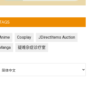
TAGS
Anime
Cosplay
JDirectItems Auction
Manga
疑难杂症诊疗室
选
择
语
言