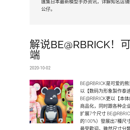
匯集日本最新模型手办资讯，详解知名店铺
公仔。
解说BE@RBRICK
端
2020-10-02
BE@RBRICK是可爱的熊
以【数码为形象製作泰迪
BE@RBRICK更以
商品化，同时跟各种企业
扩展7个尺寸 BE@RB
的100%）發展出7種尺
最受歡迎。雖然尺寸分類