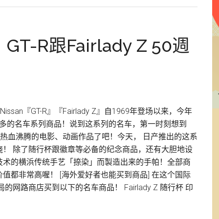
目
前
最
R跟Fairlady Z 50週
抢
手
的
5
个
ssan『GT-R』『Fairlady Z』自1969年登场以来，今年
七
了超多的名车系列商品！说到这系列的名车，第一时刻想到
龙
热血沸腾的电影、动画作品了吧！今天， 日产推出的这系
珠
烧！ 除了随行杯跟徽章等必备的纪念商品，还有大胆地设
模
技术的横浜传统手艺「捺染」而製造出来的手帕！全部商
型！
都非常高喔！ [海外爱好者也能买到商品] 在这个国际
路商店买到以下的名车商品！ Fairlady Z 随行杯 印