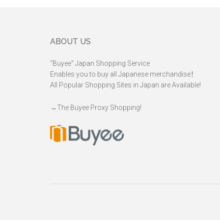
记
生
念
物
商
粉
Footer
ABOUT US
品
丝
注
“Buyee” Japan Shopping Service
意
Enables you to buy all Japanese merchandise！
了！
All Popular Shopping Sites in Japan are Available!
最
→
The Buyee Proxy Shopping!
佳
旅
伴
来
了！