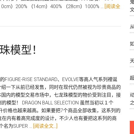
10cm）200% （14cm）400% （28cm）1000% …
[阅读全
如
龙珠模型！
天
超
I的FIGURE-RISE STANDARD、EVOLVE等高人气系列裡诞
介绍一下从前已经发售，同时在现代仍然被视为珍贵商品的
本国内的模型交易市场中，七龙珠模型的物价受到注目，接
 DRAGON BALL SELECTION 虽然当初以１个
上升价格也越来越高。如果要把7个商品全部收集，这系列的
盒在内有着高完成度的设计，不少人也有要把这系列的商
关
个名为SUPER …
[阅读全文...]
于