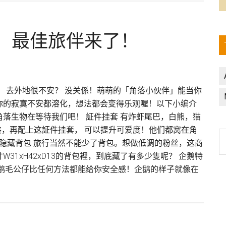
 最佳旅伴来了！
？ 去外地很不安？ 没关係！萌萌的「角落小伙伴」能当你
你的寂寞不安都溶化，想法都会变得乐观喔！以下小编介
落生物在等待我们吧！ 証件挂套 有炸虾尾巴，白熊，猫
装，再配上这証件挂套， 可以提升可爱度！他们都窝在角
物隐藏背包 旅行当然不能少了背包。想做低调的粉丝，这商
1xH42xD13的背包裡，到底藏了有多少隻呢？ 企鹅特
ady
企鹅毛公仔比任何方法都能给你安全感！企鹅的样子就像在