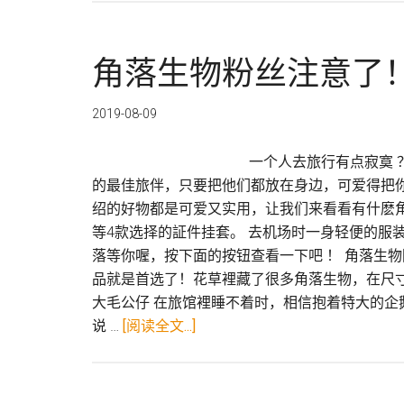
世
界
公
角落生物粉丝注意了！
认
的
2019-08-09
日
本
一个人去旅行有点寂寞 
跑
的最佳旅伴，只要把他们都放在身边，可爱得把
车，
绍的好物都是可爱又实用，让我们来看看有什麽角
GT-
等4款选择的証件挂套。 去机场时一身轻便的服
R
落等你喔，按下面的按钮查看一下吧 ！ 角落生
跟
品就是首选了！花草裡藏了很多角落生物，在尺寸W3
Fairl
大毛公仔 在旅馆裡睡不着时，相信抱着特大的
Z
关
说 …
[阅读全文...]
50
于
週
角
年
落