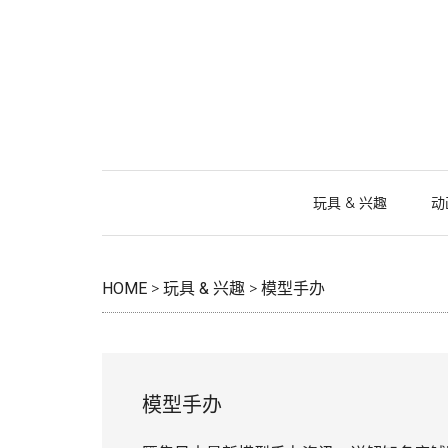
跳
Skip
跳
跳
过
to
过
转
前
secondary
至
到
往
menu
主
页
主
侧
脚
要
边
内
栏
容
玩具 & 兴趣
动
HOME
>
玩具 & 兴趣
>
模型手办
模型手办