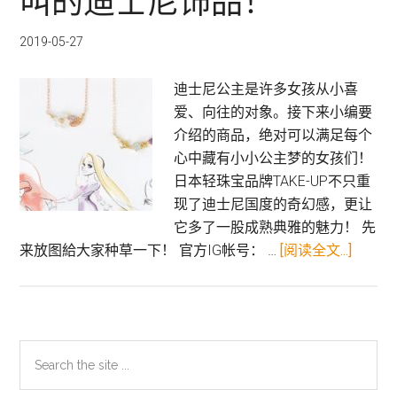
叫的迪士尼饰品！
审
神
2019-05-27
者
必
迪士尼公主是许多女孩从小喜
备！
爱、向往的对象。接下来小编要
5
介绍的商品，绝对可以满足每个
大
心中藏有小小公主梦的女孩们！
舞
日本轻珠宝品牌TAKE-UP不只重
台、
现了迪士尼国度的奇幻感，更让
电
它多了一股成熟典雅的魅力！ 先
影
关
来放图給大家种草一下！ 官方IG帐号： …
[阅读全文...]
周
于
边
神
带
梦
你
幻！
到
主
Search
美
刀
the
侧
到
男
site