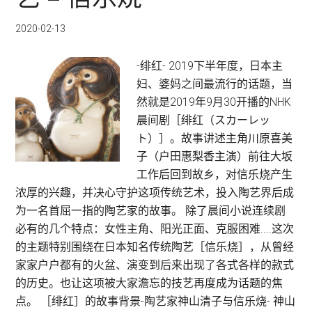
福
音
2020-02-13
战
士
-绯红- 2019下半年度，日本主
官
妇、婆妈之间最流行的话题，当
方
然就是2019年9月30开播的NHK
商
晨间剧［绯红（スカーレッ
店，
ト）］。故事讲述主角川原喜美
现
子（户田惠梨香主演）前往大坂
在
工作后回到故乡，对信乐烧产生
在
浓厚的兴趣，并决心守护这项传统艺术，投入陶艺界后成
BUYEE
为一名首屈一指的陶艺家的故事。 除了晨间小说连续剧
就
必有的几个特点：女性主角、阳光正面、克服困难....这次
买
的主题特别围绕在日本知名传统陶艺［信乐烧］，从曾经
得
家家户户都有的火盆、演变到后来出现了各式各样的款式
到！
的历史。也让这项被大家澹忘的技艺再度成为话题的焦
点。 ［绯红］的故事背景-陶艺家神山清子与信乐烧- 神山