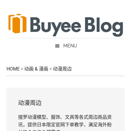
跳
Skip
跳
跳
过
to
过
转
前
secondary
至
到
往
menu
主
页
主
侧
脚
要
边
MENU
内
栏
容
HOME
>
动画 & 漫画
>
动漫周边
动漫周边
搜罗动漫模型、服饰、文具等各式周边商品资
讯，提供日本限定官网下单教学，满足海外粉