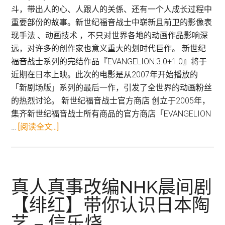
品！
斗，带出人的心、人跟人的关係、还有一个人成长过程中
重要部份的故事。新世纪福音战士中崭新且前卫的影像表
现手法 、动画技术 ，不只对世界各地的动画作品影响深
远，对许多的创作家也意义重大的划时代巨作。 新世纪
福音战士系列的完结作品『EVANGELION:3.0+1.0』将于
近期在日本上映。此次的电影是从2007年开始播放的
「新剧场版」系列的最后一作，引发了全世界的动画粉丝
的热烈讨论。 新世纪福音战士官方商店 创立于2005年，
集齐新世纪福音战士所有商品的官方商店「EVANGELION
关
…
[阅读全文...]
于
超
人
气
真人真事改编NHK晨间剧
新
【绯红】带你认识日本陶
世
艺 – 信乐烧
纪