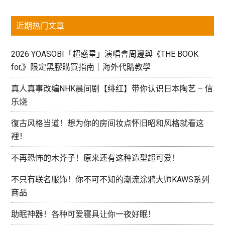
让
边
的
...
女
身
近期热门文章
栏
孩
边！
们
2026 YOASOBI「超惑星」演唱會周邊與《THE BOOK
尖
for,》限定黑膠購買指南｜海外代購教學
叫
的
真人真事改编NHK晨间剧【绯红】带你认识日本陶艺 – 信
迪
乐烧
士
復古风格当道！想为你的房间妆点怀旧昭和风格就看这
尼
裡！
饰
品！
不再恐怖的木芥子！原来还有这种造型超可爱！
不只有联名服饰！你不可不知的潮流涂鸦大师KAWS系列
商品
助眠神器！各种可爱寝具让你一夜好眠！