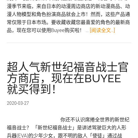
漫季节来临，来自日本的动漫周边商店的新动漫商品、动
漫人物模型和角色扮演商品就会上市！然而，这些产品通
常仅限于日本市场。要收藏收藏您最喜爱的角色的最新商
关
品，现在您可以使用Buyee购买啦！ …
[阅读全文...]
于
从
日
本
超人气新世纪福音战士官
商
方商店，现在在BUYEE
店
就买得到！
购
买
您
2020-03-27
的
动
你还不认识席捲全世界的新世纪
漫
福音战士？ 「新世纪福音战士」是讲述驾驶巨大的人形
商
兵器(EVA)的少年少女，跟不明的敌人「使徒」通过战