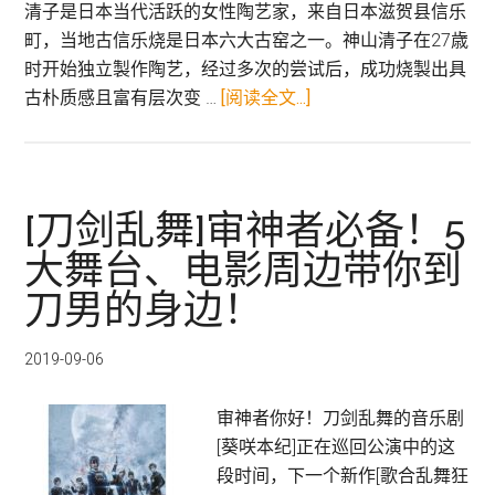
清子是日本当代活跃的女性陶艺家，来自日本滋贺县信乐
町，当地古信乐烧是日本六大古窑之一。神山清子在27歳
时开始独立製作陶艺，经过多次的尝试后，成功烧製出具
关
古朴质感且富有层次变 …
[阅读全文...]
于
真
人
真
[刀剑乱舞]审神者必备！5
事
大舞台、电影周边带你到
改
刀男的身边！
编
NHK
晨
2019-09-06
间
剧
审神者你好！刀剑乱舞的音乐剧
【绯
[葵咲本纪]正在巡回公演中的这
红】
段时间，下一个新作[歌合乱舞狂