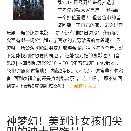
带
乱2019]已经开始进行抽选了！
你
首先先预祝大家当选 ， 还抽到
认
一个好位置喔 ！ 但各位审神者
识
请回望一下自己的家，无论是音
日
乐剧，舞台还是电影 ， 是否还有推的周边没集齐好呢？
本
会否有哪一场公演错过了喜欢的刀男珍贵的片段呢？ 还
陶
欠哪一场公演就能跟朋友开放映会呢？往下拉查查看，说
艺
不定能找到你想要的周边 ， 还能找到推的身影喔 ！ [音
–
乐剧] 〜真剑乱舞祭2018〜 2018年音乐剧Blu-ray版本 ，
信
18把刀跟你过祭典！ 内藏2隻Blu-ray+CD 。这祭典有句名
乐
言 [回到家裡之前还是真剑乱舞祭] ， 主上喔 ， 那不如回
烧
关
到家裡也继续真剑乱舞祭吧！ …
[阅读全文...]
于
[刀
剑
乱
神梦幻！美到让女孩们尖
舞]