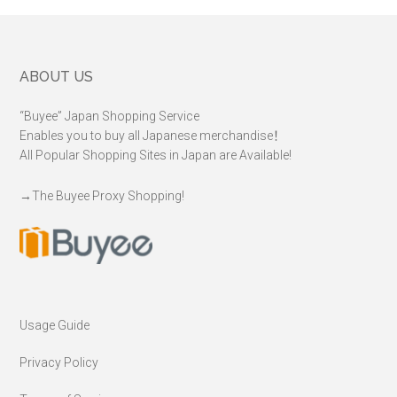
言
Footer
ABOUT US
“Buyee” Japan Shopping Service
Enables you to buy all Japanese merchandise！
All Popular Shopping Sites in Japan are Available!
→
The Buyee Proxy Shopping!
Usage Guide
Privacy Policy