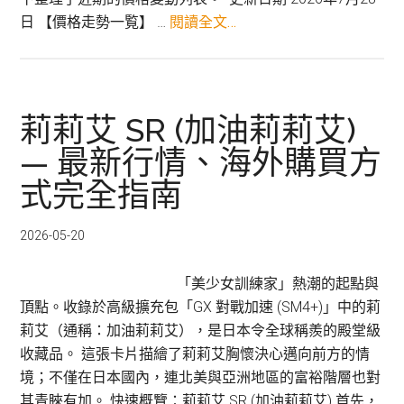
關
日 【價格走勢一覧】 …
閱讀全文…
於
【2026
最
新】
莉莉艾 SR (加油莉莉艾)
莉
— 最新行情、海外購買方
莉
式完全指南
艾
SR
(加
2026-05-20
油
莉
「美少女訓練家」熱潮的起點與
莉
頂點。收錄於高級擴充包「GX 對戰加速 (SM4+)」中的莉
艾)
莉艾（通稱：加油莉莉艾），是日本令全球稱羨的殿堂級
銷
收藏品。 這張卡片描繪了莉莉艾胸懷決心邁向前方的情
售
境；不僅在日本國內，連北美與亞洲地區的富裕階層也對
價
其青睞有加。 快速概覽：莉莉艾 SR (加油莉莉艾) 首先，