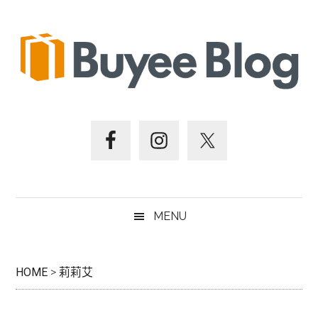
跳
Skip
跳
跳
至
to
至
至
主
secondary
主
頁
要
menu
要
尾
內
資
容
訊
欄
MENU
HOME
>
莉莉艾