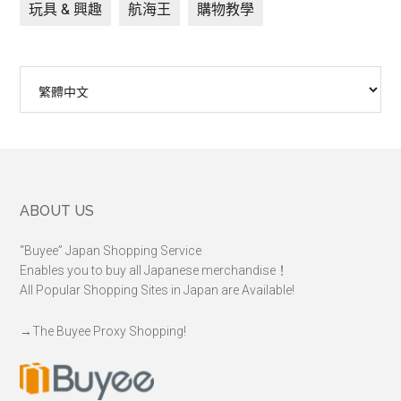
玩具 & 興趣
航海王
購物教學
Choose
a
language
Footer
ABOUT US
“Buyee” Japan Shopping Service
Enables you to buy all Japanese merchandise！
All Popular Shopping Sites in Japan are Available!
→
The Buyee Proxy Shopping!