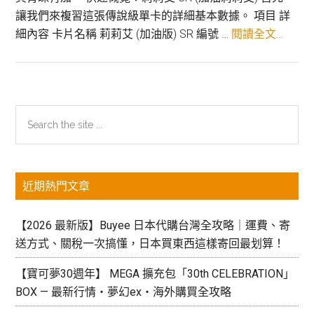
格
讓我們來複習這張傳說級單卡的詳細基本數據。 項目 詳
行
關
細內容 卡片名稱 莉莉艾 (加油版) SR 編號 …
閱讀全文…
情
於
與
莉
趨
莉
勢
艾
主
Search
分
SR
the
要
析
(加
site
油
資
...
莉
近期熱門文章
訊
莉
欄
艾)
【2026 最新版】Buyee 日本代購台灣全攻略｜運費、寄
—
送方式、關稅一次搞懂，日本買東西這樣寄回最划算！
最
新
【寶可夢30週年】 MEGA 擴充包「30th CELEBRATION」
行
BOX — 最新行情・夢幻ex・海外購買全攻略
情、