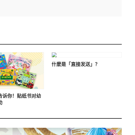
什麽是「直接发送」？
告诉你！贴纸书对幼
助