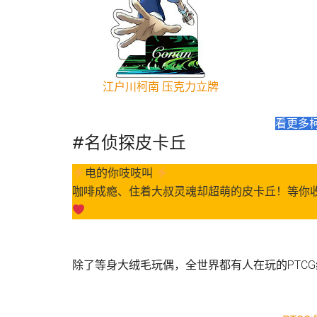
江户川柯南 压克力立牌
看更多
#名侦探皮卡丘
电的你吱吱叫
咖啡成瘾、住着大叔灵魂却超萌的皮卡丘！等你
除了等身大绒毛玩偶，全世界都有人在玩的PTC