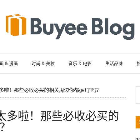
画 & 漫画
时尚 & 美妆
音乐 & 电影
生活品味
旅
S
太多啦！那些必收必买的相关周边你都get了吗？
th
si
在太多啦！那些必收必买的
...
吗？
2