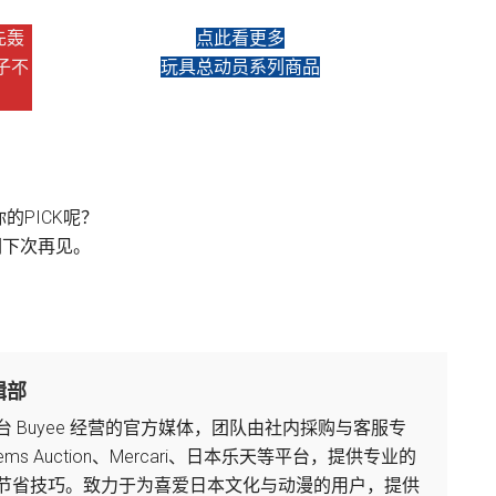
先轰
点此看更多
子不
玩具总动员系列商品
PICK呢？
们下次再见。
辑部
境平台 Buyee 经营的官方媒体，团队由社内採购与客服专
tems Auction、Mercari、日本乐天等平台，提供专业的
节省技巧。致力于为喜爱日本文化与动漫的用户，提供