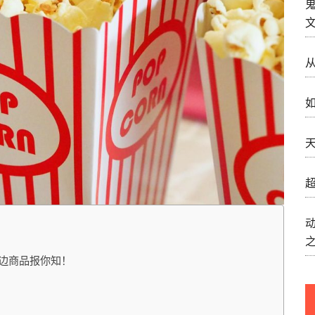
如
天
超
周边商品报你知！