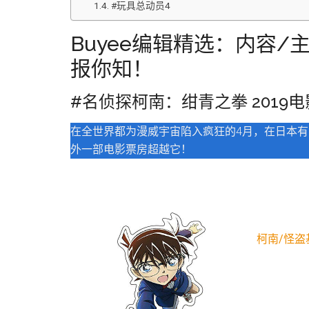
#玩具总动员4
Buyee编辑精选：内容
报你知！
#名侦探柯南：绀青之拳 2019电
在全世界都为漫威宇宙陷入疯狂的4月，在日本有
外一部电影票房超越它！
柯南/怪盗