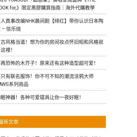
OOK for,》限定黑膠購買指南｜海外代購教學
真人真事改编NHK晨间剧【绯红】带你认识日本陶
 – 信乐烧
復古风格当道！想为你的房间妆点怀旧昭和风格就
看这裡！
不再恐怖的木芥子！原来还有这种造型超可爱！
不只有联名服饰！你不可不知的潮流涂鸦大师
AWS系列商品
助眠神器！各种可爱寝具让你一夜好眠！
最新文章