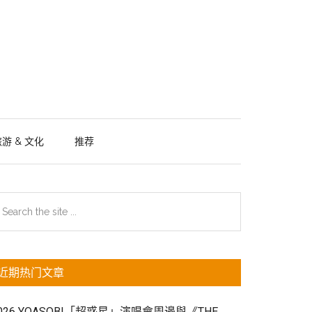
游 & 文化
推荐
主
earch
e
侧
te
边
近期热门文章
栏
026 YOASOBI「超惑星」演唱會周邊與《THE