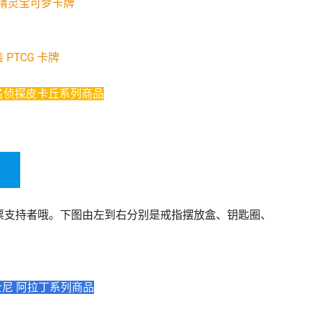
G 精灵宝可梦卡牌
 PTCG 卡牌
名侦探皮卡丘系列商品
票支持者哦。下图由左到右分别是戒指摆放盒、钥匙圈、
尼 阿拉丁系列商品