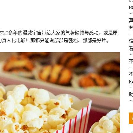
B
艺
歷时20多年的漫威宇宙带给大家的气势磅礡与感动，或是原
的真人化电影！那都只能说部部是强档、部部是好片。
K