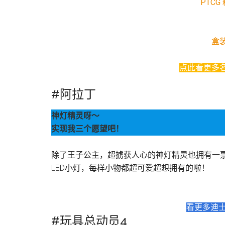
PTC
盒装
点此看更多
#阿拉丁
神灯精灵呀～
实现我三个愿望吧！
除了王子公主，超掳获人心的神灯精灵也拥有一
LED小灯，每样小物都超可爱超想拥有的啦！
看更多迪士
#玩具总动员4