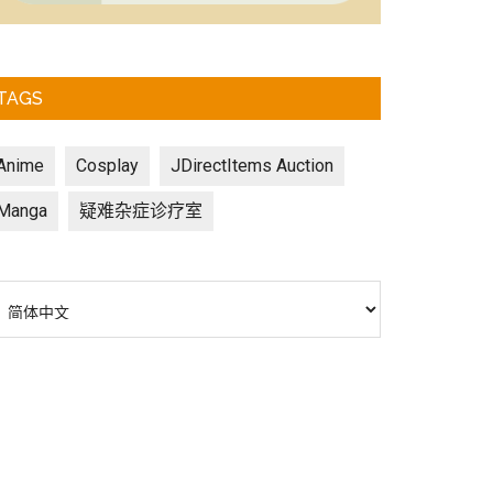
TAGS
Anime
Cosplay
JDirectItems Auction
Manga
疑难杂症诊疗室
选
择
语
言