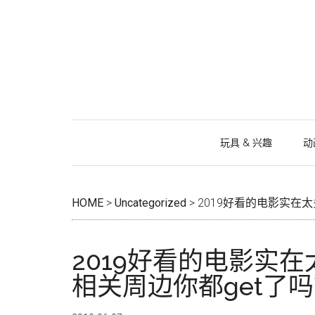
跳
Skip
跳
跳
过
to
过
转
前
secondary
至
到
往
menu
主
页
主
侧
脚
要
边
内
栏
容
玩具 & 兴趣
动
HOME
>
Uncategorized
>
2019好看的电影实在
2019好看的电影实
相关周边你都get了