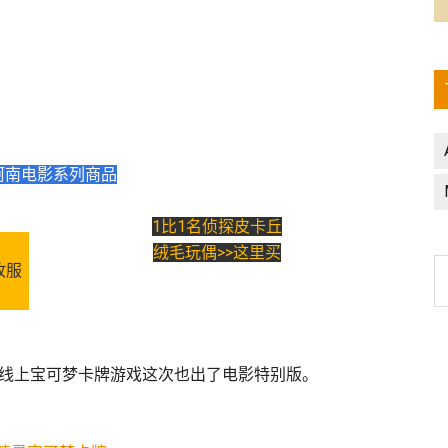
柯南电影系列商品
1比1名侦探皮卡丘
绒毛玩偶>>这里买
收服
G线上宝可梦卡牌游戏这次也出了电影特别版。