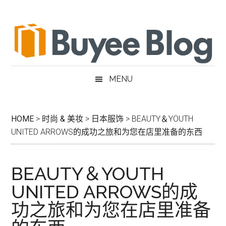
跳
Skip
跳
跳
过
to
过
转
前
secondary
至
到
往
menu
主
页
主
侧
脚
要
边
MENU
内
栏
容
HOME
>
时尚 & 美妆
>
日本服饰
>
BEAUTY＆YOUTH
UNITED ARROWS的成功之旅和为您在店里准备的东西
BEAUTY＆YOUTH
UNITED ARROWS的成
功之旅和为您在店里准备