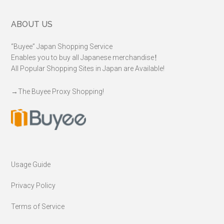
Footer
ABOUT US
“Buyee” Japan Shopping Service
Enables you to buy all Japanese merchandise！
All Popular Shopping Sites in Japan are Available!
→
The Buyee Proxy Shopping!
Usage Guide
Privacy Policy
Terms of Service