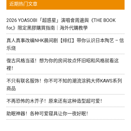
近期热门文章
栏
2026 YOASOBI「超惑星」演唱會周邊與《THE BOOK
for,》限定黑膠購買指南｜海外代購教學
真人真事改编NHK晨间剧【绯红】带你认识日本陶艺 – 信
乐烧
復古风格当道！想为你的房间妆点怀旧昭和风格就看这
裡！
不只有联名服饰！你不可不知的潮流涂鸦大师KAWS系列
商品
不再恐怖的木芥子！原来还有这种造型超可爱！
助眠神器！各种可爱寝具让你一夜好眠！