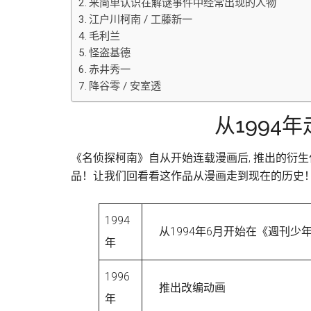
来简单认识在解谜事件中经常出现的人物
江户川柯南 / 工藤新一
毛利兰
怪盗基德
赤井秀一
降谷零 / 安室透
从1994
《名侦探柯南》自从开始连载漫画后, 推出的衍生作
品！让我们回看看这作品从漫画走到现在的历史
1994
从1994年6月开始在《週刊少年S
年
1996
推出改编动画
年