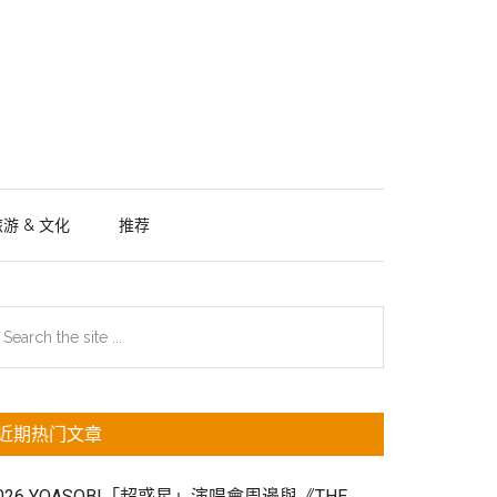
游 & 文化
推荐
主
earch
e
侧
te
边
近期热门文章
栏
026 YOASOBI「超惑星」演唱會周邊與《THE