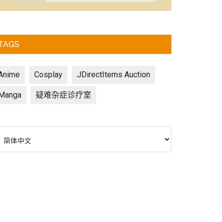
TAGS
Anime
Cosplay
JDirectItems Auction
Manga
疑难杂症诊疗室
选
择
语
言