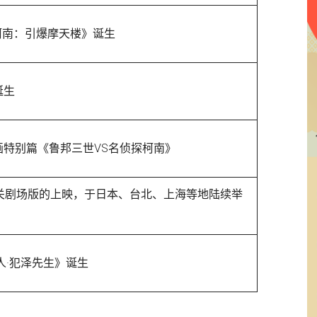
柯南：引爆摩天楼》诞生
诞生
特别篇《鲁邦三世VS名侦探柯南》
关剧场版的上映，于日本、台北、上海等地陆续举
人·犯泽先生》诞生