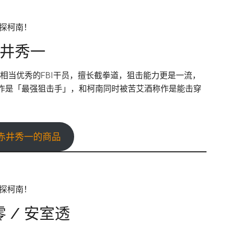
井秀一
，相当优秀的FBI干员，擅长截拳道，狙击能力更是一流，
称作是「最强狙击手」，和柯南同时被苦艾酒称作是能击穿
赤井秀一的商品
 / 安室透