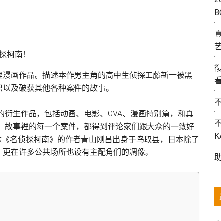
B
艺
理漫画作品。描述本作男主角的高中生侦探工藤新一被黑
织以及破获其他各种案件的故事。
种的衍生作品，包括动画、电影、OVA、漫画特别篇，和真
评，故事裡的每一个案件，都得到评论家们跟大众的一致好
K
纪念《名侦探柯南》的作者青山刚昌出身于鸟取县，日本除了
，更在许多公共场所也设有主配角们的凋像。