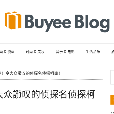
画 & 漫画
时尚 & 美妆
音乐 & 电影
生活品味
旅
S
谜！令大众讚叹的侦探名侦探柯南！
th
si
大众讚叹的侦探名侦探柯
...
2