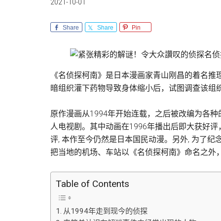
2021-10-01
Share
Share
Pin
《名侦探柯南》是日本漫画家青山刚昌的着名推
暗组织灌下药物导致身体缩小后，试图调查该组
原作漫画从1994年开始连载，之后被改编为各
人电视剧。其中动画在1996年播出后即大获好
评, 本作至今仍然是日本国民动漫。另外, 为了
把当地的机场、车站以《名侦探柯南》命名之外
Table of Contents
从1994年走到现今的侦探