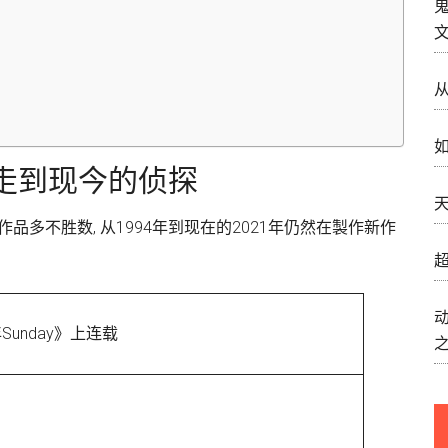
如
年走到现今的侦探
天
品多不胜数, 从1994年到现在的2021年仍然在製作新作
！
超
unday》上连载