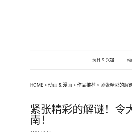
跳
Skip
跳
跳
过
to
过
转
前
secondary
至
到
往
menu
主
页
主
侧
脚
要
边
内
栏
容
玩具 & 兴趣
动
HOME
>
动画 & 漫画
>
作品推荐
>
紧张精彩的解
紧张精彩的解谜！令
南！