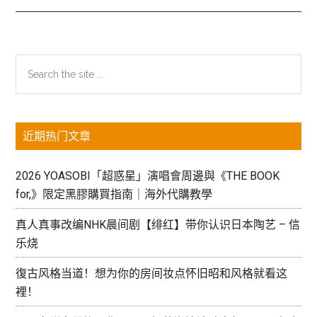
主
Search
the
侧
site
边
...
近期热门文章
栏
2026 YOASOBI「超惑星」演唱會周邊與《THE BOOK
for,》限定黑膠購買指南｜海外代購教學
真人真事改编NHK晨间剧【绯红】带你认识日本陶艺 – 信
乐烧
復古风格当道！想为你的房间妆点怀旧昭和风格就看这
裡！