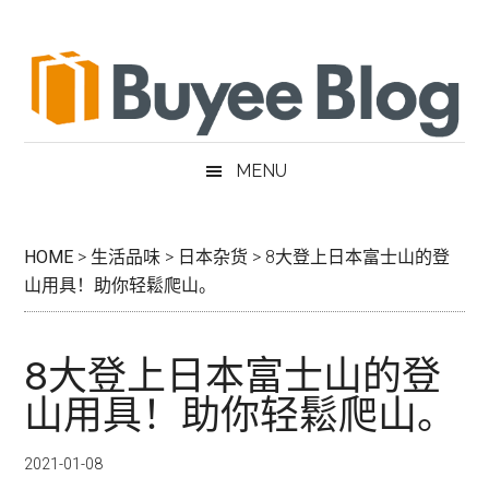
跳
Skip
跳
跳
过
to
过
转
前
secondary
至
到
往
menu
主
页
主
侧
脚
要
边
MENU
内
栏
容
HOME
>
生活品味
>
日本杂货
>
8大登上日本富士山的登
山用具！助你轻鬆爬山。
8大登上日本富士山的登
山用具！助你轻鬆爬山。
2021-01-08