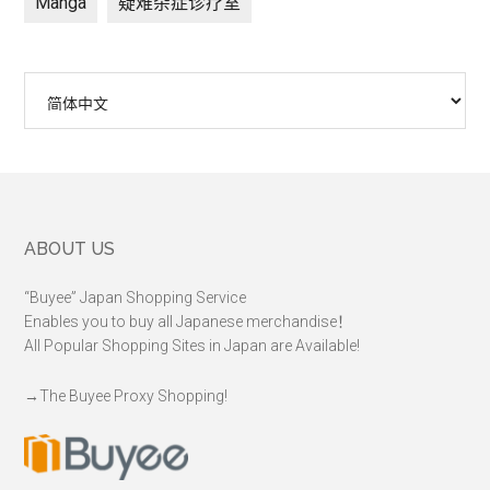
Manga
疑难杂症诊疗室
选
择
语
言
Footer
ABOUT US
“Buyee” Japan Shopping Service
Enables you to buy all Japanese merchandise！
All Popular Shopping Sites in Japan are Available!
→
The Buyee Proxy Shopping!