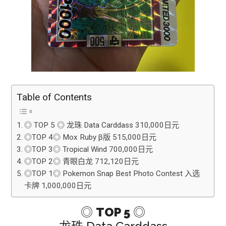
Table of Contents
◎ TOP 5 ◎ 龙珠 Data Carddass 310,000日元
◎TOP 4◎ Mox Ruby β版 515,000日元
◎TOP 3◎ Tropical Wind 700,000日元
◎TOP 2◎ 青眼白龙 712,120日元
◎TOP 1◎ Pokemon Snap Best Photo Contest 入选
卡牌 1,000,000日元
◎
TOP 5
◎