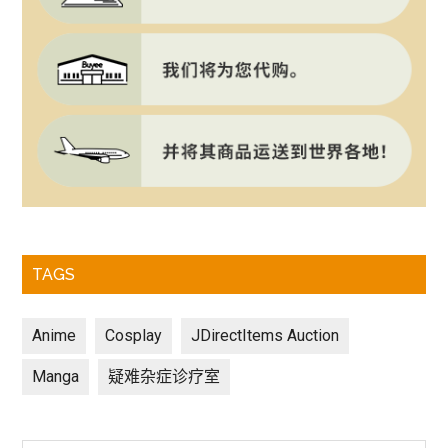
TAGS
Anime
Cosplay
JDirectItems Auction
Manga
疑难杂症诊疗室