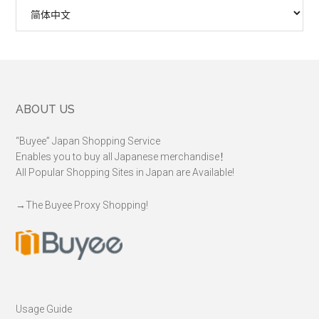
选
择
语
言
Footer
ABOUT US
“Buyee” Japan Shopping Service
Enables you to buy all Japanese merchandise！
All Popular Shopping Sites in Japan are Available!
→
The Buyee Proxy Shopping!
Usage Guide