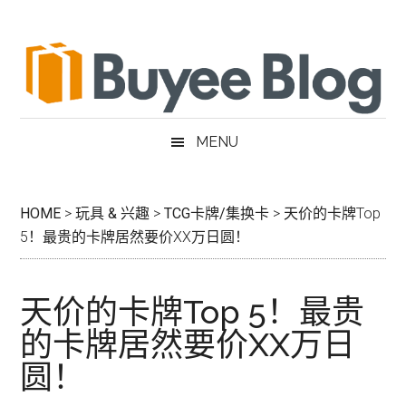
跳
Skip
跳
跳
过
to
过
转
前
secondary
至
到
往
menu
主
页
主
侧
脚
要
边
MENU
内
栏
容
HOME
>
玩具 & 兴趣
>
TCG卡牌/集换卡
>
天价的卡牌Top
5！最贵的卡牌居然要价XX万日圆！
天价的卡牌Top 5！最贵
的卡牌居然要价XX万日
圆！