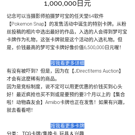
1,000,000日元
记念可以当摄影师拍摄梦可宝的任天堂64软件
【Pokemon Snap】的发售活动中诞生的特别卡牌。从粉
丝投稿的相片中选出最好的作品，入选的人会得到梦可宝
卡牌作为礼物，这张卡牌就是这个活动的入选礼物。但
是，价钱最高的梦可宝卡牌好像价值6,500,000日元喔！
按我看更多详细
有没有被吓到？但是，因为在【JDirectItems Auction】
才会有这麽稀有的商品。
因为是竞标制度，说不定可以用更优惠的价钱买到心头
好！最近疯抢也买不到或是要预约要3个月以上的【集合
啦！动物森友会】Amiibo卡牌也正在发售！如果有兴趣，
就去看看吧！
按我看更多卡牌
分类：
TCG卡牌/集换卡
,
玩具 & 兴趣