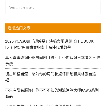
主
Search
the
侧
site
边
...
近期热门文章
栏
2026 YOASOBI「超惑星」演唱會周邊與《THE BOOK
for,》限定黑膠購買指南｜海外代購教學
真人真事改编NHK晨间剧【绯红】带你认识日本陶艺 – 信
乐烧
復古风格当道！想为你的房间妆点怀旧昭和风格就看这
裡！
不只有联名服饰！你不可不知的潮流涂鸦大师KAWS系列
商品