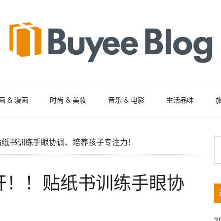
画 & 漫画
时尚 & 美妆
音乐 & 电影
生活品味
旅
S
贴纸书训练手眼协调、培养孩子专注力！
th
si
开！！贴纸书训练手眼协
...
！
2