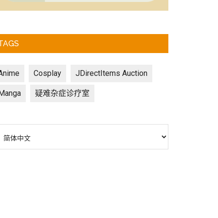
TAGS
Anime
Cosplay
JDirectItems Auction
Manga
疑难杂症诊疗室
选
择
语
言