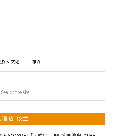
游 & 文化
推荐
主
earch
e
侧
te
边
近期热门文章
栏
026 YOASOBI「超惑星」演唱會周邊與《THE