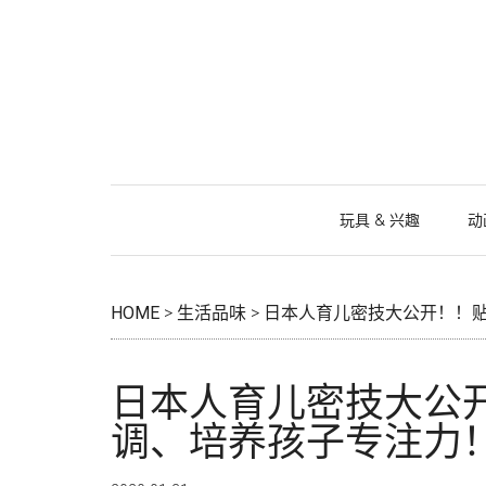
跳
Skip
跳
跳
过
to
过
转
前
secondary
至
到
往
menu
主
页
主
侧
脚
要
边
内
栏
容
玩具 & 兴趣
动
HOME
>
生活品味
>
日本人育儿密技大公开！！
日本人育儿密技大公
调、培养孩子专注力