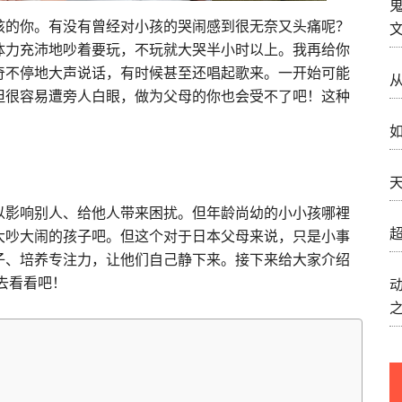
孩的你。有没有曾经对小孩的哭闹感到很无奈又头痛呢？
体力充沛地吵着要玩，不玩就大哭半小时以上。我再给你
奇不停地大声说话，有时候甚至还唱起歌来。一开始可能
但很容易遭旁人白眼，做为父母的你也会受不了吧！这种
如
天
以影响别人、给他人带来困扰。但年龄尚幼的小小孩哪裡
超
大吵大闹的孩子吧。但这个对于日本父母来说，只是小事
子、培养专注力，让他们自己静下来。接下来给大家介绍
下去看看吧！