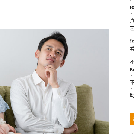
B
艺
K