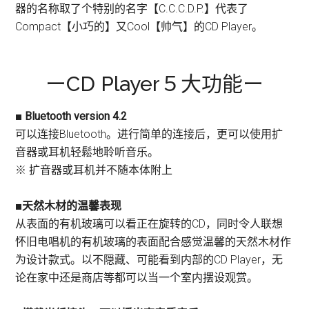
器的名称取了个特别的名字【C.C.C.D.P.】代表了
Compact【小巧的】又Cool【帅气】的CD Player。
ーCD Player５大功能ー
■ Bluetooth version 4.2
可以连接Bluetooth。进行简单的连接后，更可以使用扩
音器或耳机轻鬆地聆听音乐。
※ 扩音器或耳机并不随本体附上
■天然木材的温馨表现
从表面的有机玻璃可以看正在旋转的CD，同时令人联想
怀旧电唱机的有机玻璃的表面配合感觉温馨的天然木材作
为设计款式。以不隠藏、可能看到内部的CD Player，无
论在家中还是商店等都可以当一个室内摆设观赏。