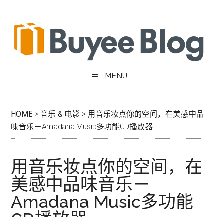
跳
Skip
跳
跳
过
to
过
转
前
secondary
至
到
往
menu
主
页
主
侧
脚
要
边
MENU
内
栏
容
HOME
>
音乐 & 电影
>
用音乐妆点你的空间，在美感中品
味音乐－Amadana Music多功能CD播放器
用音乐妆点你的空间，在
美感中品味音乐－
Amadana Music多功能