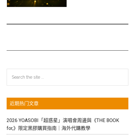
主
Search
the
侧
site
边
...
近期热门文章
栏
2026 YOASOBI「超惑星」演唱會周邊與《THE BOOK
for,》限定黑膠購買指南｜海外代購教學