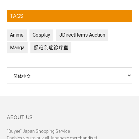
TAGS
Anime
Cosplay
JDirectItems Auction
Manga
疑难杂症诊疗室
选
择
语
言
Footer
ABOUT US
“Buyee” Japan Shopping Service
Enables you to buy all Japanese merchandise！