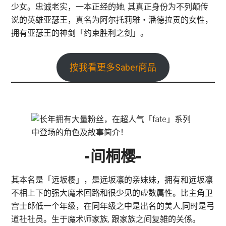
少女。忠诚老实，一本正经的她, 其真正身份为不列颠传
说的英雄亚瑟王，真名为阿尔托莉雅・潘德拉贡的女性，
拥有亚瑟王的神剑「约束胜利之剑」。
按我看更多Saber商品
-间桐樱-
其本名是「远坂樱」，是远坂凛的亲妹妹，拥有和远坂凛
不相上下的强大魔术回路和很少见的虚数属性。比主角卫
宫士郎低一个年级，在同年级之中是出名的美人,同时是弓
道社社员。生于魔术师家族, 跟家族之间复雑的关係。