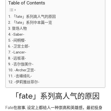
Table of Contents
「fate」系列高人气的原因
「fate」系列中本篇一览
登场人物
-Saber-
-间桐樱-
-卫宫士郎-
-Lancer-
-远坂凛-
-吉尔伽美什-
-Archer卫宫-
-言峰绮礼-
-伊莉雅丝菲尔-
「fate」系列高人气的原因
Fate在故事, 设定上都给人一种崇高和英雄感，最初投身