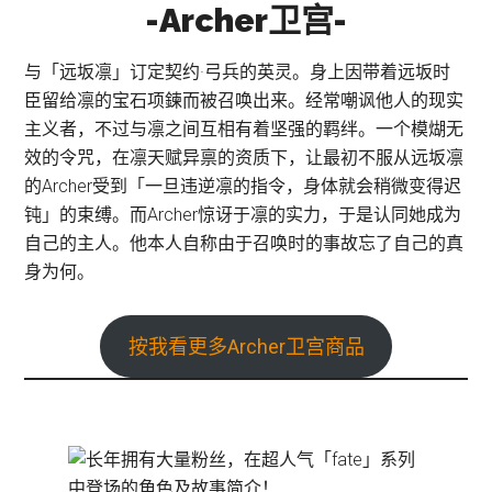
-Archer卫宫-
与「远坂凛」订定契约·弓兵的英灵。身上因带着远坂时
臣留给凛的宝石项鍊而被召唤出来。经常嘲讽他人的现实
主义者，不过与凛之间互相有着坚强的羁绊。一个模煳无
效的令咒，在凛天赋异禀的资质下，让最初不服从远坂凛
的Archer受到「一旦违逆凛的指令，身体就会稍微变得迟
钝」的束缚。而Archer惊讶于凛的实力，于是认同她成为
自己的主人。他本人自称由于召唤时的事故忘了自己的真
身为何。
按我看更多Archer卫宫商品