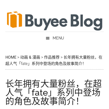
跳
Skip
跳
跳
过
to
过
转
前
secondary
至
到
往
menu
主
页
主
侧
脚
要
边
MENU
内
栏
容
HOME
>
动画 & 漫画
>
作品推荐
>
长年拥有大量粉丝，在
超人气「fate」系列中登场的角色及故事简介！
长年拥有大量粉丝，在超
人气「fate」系列中登场
的角色及故事简介！