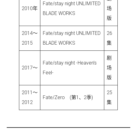
Fate/stay night UNLIMITED
2010年
场
BLADE WORKS
版
2014～
Fate/stay night UNLIMITED
26
2015
BLADE WORKS
集
剧
Fate/stay night -Heaven’s
2017～
场
Feel-
版
2011～
25
Fate/Zero (第1、2季)
2012
集