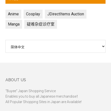
Anime
Cosplay
JDirectItems Auction
Manga
疑难杂症诊疗室
选
择
语
言
Footer
ABOUT US
“Buyee” Japan Shopping Service
Enables you to buy all Japanese merchandise！
All Popular Shopping Sites in Japan are Available!