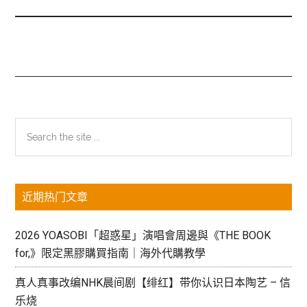
主
Search
the
侧
site
边
...
近期热门文章
栏
2026 YOASOBI「超惑星」演唱會周邊與《THE BOOK
for,》限定黑膠購買指南｜海外代購教學
真人真事改编NHK晨间剧【绯红】带你认识日本陶艺 – 信
乐烧