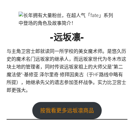
-远坂凛-
与主角卫宫士郎就读同一所学校的美女魔术师。是悠久历
史的魔术名门远坂家的继承人，而远坂家世代为冬木市这
块土地的管理者，同时传说远坂家祖上的大师父是“第二
魔法使”-基修亚·泽尔里奇·修拜因奥古（于HF路线中略有
所提），她继承先父的遗志参加圣杯战争。实力比卫宫士
郎更强大。
按我看更多远坂凛商品