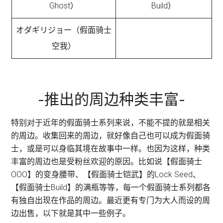
Ghost）
Build）
オダギリジョー（假面骑士
空我）
-推出的周边种类丰富-
特别对于近年的假面骑士系列来说，不能不提的就是相关
的周边。收集回来的周边，就好像自己也可以成为假面骑
士，或是可以身临其境在故事中一样。也因为这样，种类
丰富的周边也是受粉丝欢迎的原因。比如说【假面骑士
OOO】的变身腰带
、
【假面骑士铠武】的Lock Seed、
【假面骑士Build】的满瓶等等，每一个假面骑士系列都各
有独自出现在作品的周边。最近更有专门为大人而设的周
边出售，以下就是其中一些例子。