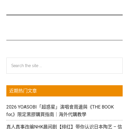
主
Search
the
侧
site
边
...
近期热门文章
栏
2026 YOASOBI「超惑星」演唱會周邊與《THE BOOK
for,》限定黑膠購買指南｜海外代購教學
真人真事改编NHK晨间剧【绯红】带你认识日本陶艺 – 信