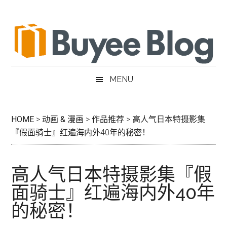
跳
Skip
跳
跳
过
to
过
转
前
secondary
至
到
往
menu
主
页
主
侧
脚
要
边
MENU
内
栏
容
HOME
>
动画 & 漫画
>
作品推荐
>
高人气日本特摄影集
『假面骑士』红遍海内外40年的秘密！
高人气日本特摄影集『假
面骑士』红遍海内外40年
的秘密！