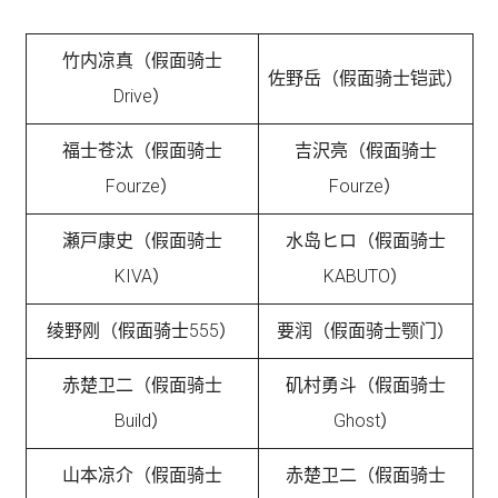
竹内凉真（假面骑士
佐野岳（假面骑士铠武）
Drive）
福士苍汰（假面骑士
吉沢亮（假面骑士
Fourze）
Fourze）
瀬戸康史（假面骑士
水岛ヒロ（假面骑士
KIVA）
KABUTO）
绫野刚（假面骑士555）
要润（假面骑士颚门）
赤楚卫二（假面骑士
矶村勇斗（假面骑士
Build）
Ghost）
山本凉介（假面骑士
赤楚卫二（假面骑士