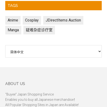
TAGS
Anime
Cosplay
JDirectItems Auction
Manga
疑难杂症诊疗室
选
择
语
言
Footer
ABOUT US
“Buyee” Japan Shopping Service
Enables you to buy all Japanese merchandise！
All Popular Shopping Sites in Japan are Available!